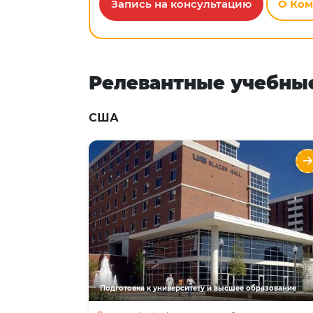
Запись на консультацию
О Ко
Релевантные учебны
США
Бакалавриат The University 
Alabama at Birmingh
Направления
Языки
Курсы
Описан
Государственный университе
высшей исследовательско
категории, один из лучши
исследовательских университето
Подготовка к университету и высшее образование
США; Топ специальности