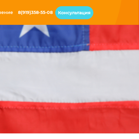
чение
8(919)358-55-08
Консультация