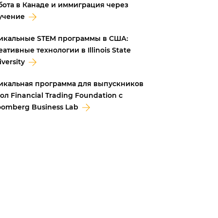
бота в Канаде и иммиграция через
учение
икальные STEM программы в США:
еативные технологии в Illinois State
versity
икальная программа для выпускников
ол Financial Trading Foundation с
oomberg Business Lab