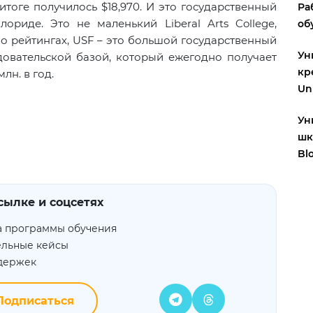
итоге получилось $18,970. И это государственный
Ра
риде. Это не маленький Liberal Arts College,
об
о рейтингах, USF – это большой государственный
Ун
едовательской базой, который ежегодно получает
кр
лн. в год.
Uni
Ун
шк
Bl
сылке и соцсетях
а программы обучения
ельные кейсы
адержек
одписаться