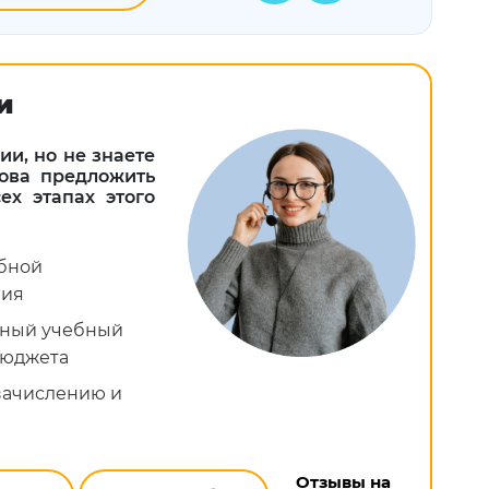
и
и, но не знаете
това предложить
х этапах этого
ебной
ния
ьный учебный
бюджета
 зачислению и
Отзывы на