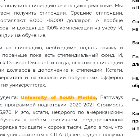
Ка
сы получить стипендию очень даже реальные. Мы
в 
аем получить стипендии. Средние стипендии,
оставляют 6.000 -15.000 долларов. А вообще
Ск
ров и доходят до 100% компенсации на учёбу. И,
ме
ендии на обучение.
Ба
ли на стипендию, необходимо подать заявку и
ь пораньше пока есть стипендиальный фонд. И,
По
k Decision Discount, и тогда, плюсом к стипендии
дл
и долларов в дополнение к стипендии. Кстати,
верситета и на основании полученных офферов
Не
тих университетах.
об
тудента:
University of South Florida
, Pathways
По
с программой подготовки, 2020-2021. Стоимость
25,970. И это, кстати, недорого по американским
Ка
обучения в любом приличном государственном
пр
орядка тридцати – сорока тысяч. Дело в том, что
и 
их университетом в США. Далее, студент получил