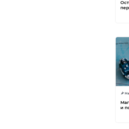
Ост
пер
Маг
Маг
и п