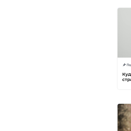
Под
Куд
стр