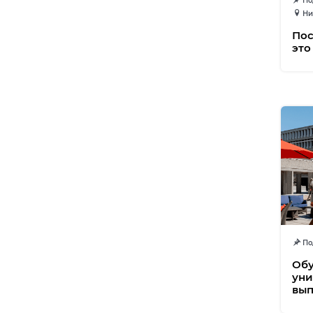
Под
Ни
Пос
это
Под
Обу
уни
вып