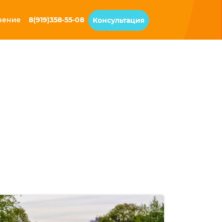
чение
8(919)358-55-08
Консультация