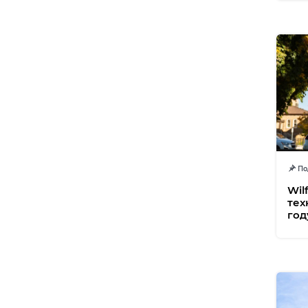
Под
Wil
тех
год