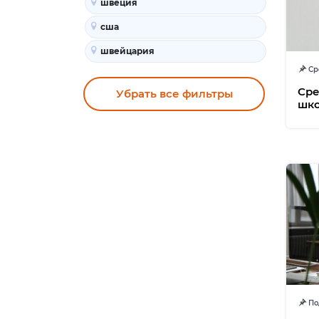
швеция
сша
швейцария
Ср
Сре
Убрать все фильтры
шко
Под