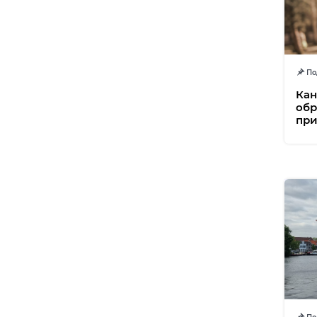
Под
Кан
обр
при