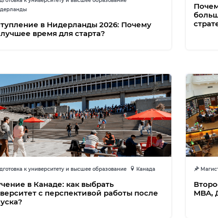
готовка к университету и высшее образование
Почем
дерланды
больш
страт
тупление в Нидерланды 2026: Почему
 лучшее время для старта?
готовка к университету и высшее образование
Канада
Магист
чение в Канаде: как выбрать
Второ
верситет с перспективой работы после
MBA, 
уска?