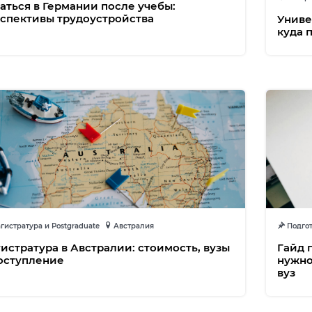
аться в Германии после учебы:
спективы трудоустройства
Униве
куда 
истратура и Postgraduate
Австралия
Подгот
истратура в Австралии: стоимость, вузы
Гайд 
оступление
нужно
вуз