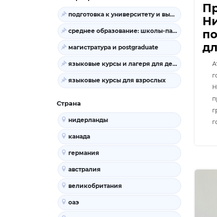
Пр
подготовка к университету и высшее образование
Ни
среднее образование: школы-пансионы и колледжи
по
дл
магистратура и postgraduate
языковые курсы и лагеря для детей
А
г
языковые курсы для взрослых
Н
п
Страна
г
нидерланды
г
канада
германия
австралия
великобритания
оаэ