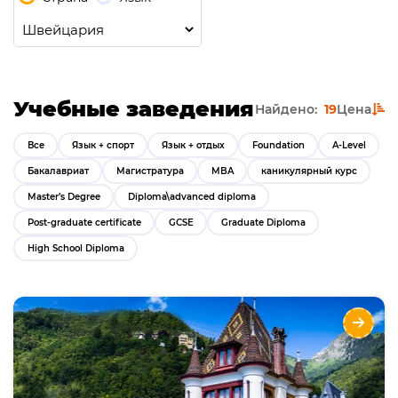
Учебные заведения
Найдено:
19
Цена
Все
Язык + спорт
Язык + отдых
Foundation
A-Level
Бакалавриат
Магистратура
MBA
каникулярный курс
Master’s Degree
Diploma\advanced diploma
Post-graduate certificate
GCSE
Graduate Diploma
High School Diploma
Institut Monte Rosa
Опции
Языки
Курсы
Описание
Программы на летние и зимние каникулы с