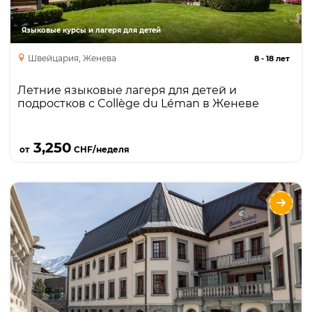
Язык + отдых
каникулярный курс
Языковые курсы и лагеря для детей
Швейцария, Женева
8
-
18 лет
Летние языковые лагеря для детей и
подростков с Collège du Léman в Женеве
Подробнее
3,250
от
CHF/неделя
Летние курсы для детей и подростков с
Collège Alpin Beau Soleil в Швейцарии
Языки
Курсы
Язык + спорт
Язык + отдых