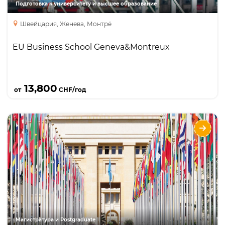
Подготовка к университету и высшее образование
Швейцария, Женева, Монтрё
EU Business School Geneva&Montreux
Подробнее
13,800
от
CHF/год
EU Business School Geneva&Montreux
Языки
Курсы
MBA
Master’s Degree
Магистратура и Postgraduate