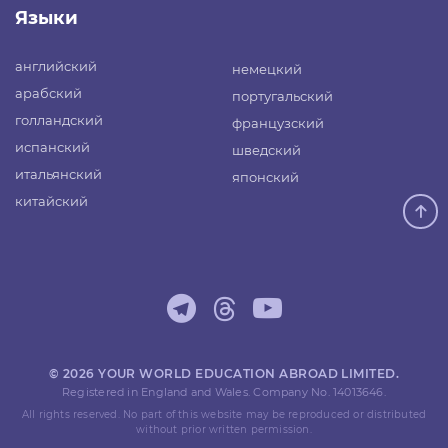
Языки
английский
немецкий
арабский
португальский
голландский
французский
испанский
шведский
итальянский
японский
китайский
© 2026 YOUR WORLD EDUCATION ABROAD LIMITED.
Registered in England and Wales. Company No. 14013646.
All rights reserved. No part of this website may be reproduced or distributed
without prior written permission.