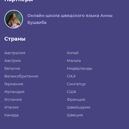
Онлайн-школа шведского языка Анны
Бушаиба
Страны
Австралия
Китай
Австрия
Мальта
Бельгия
Нидерланды
Великобритания
ОАЭ
Германия
Сингапур
Ирландия
США
Испания
Франция
Италия
Швейцария
Канада
Швеция