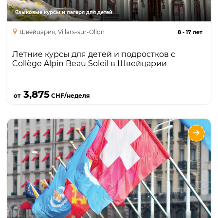
каникулярный курс
Языковые курсы и лагеря для детей
Швейцария, Villars-sur-Ollon
8
-
17 лет
Летние курсы для детей и подростков с
Collège Alpin Beau Soleil в Швейцарии
Подробнее
3,875
от
CHF/неделя
EU Business School Geneva&Montreux
Направления
Языки
Курсы
Foundation
Бакалавриат