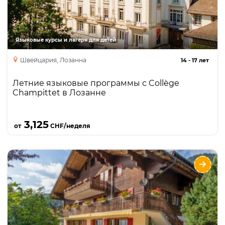
Язык + спорт
Язык + отдых
каникулярный курс
Языковые курсы и лагеря для детей
Швейцария, Лозанна
14
-
17 лет
Летние языковые программы с Collège
Champittet в Лозанне
Подробнее
3,125
от
CHF/неделя
Aiglon College
Языки
Курсы
Описание
Программы на летние и зимние каникулы с
уникальной программой мероприятий, включая