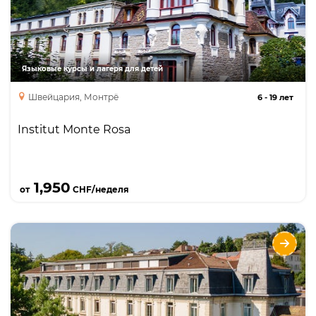
богатейшей программой мероприятий, в
зимнюю программу входит катание на лыжах
или сноуборде 5 раз в неделю на знаменитых
горнолыжных курортах.
Языковые курсы и лагеря для детей
Швейцария, Монтрё
6
-
19 лет
Institut Monte Rosa
Подробнее
1,950
от
CHF/неделя
Летние языковые программы с Collège
Champittet в Лозанне
Языки
Курсы