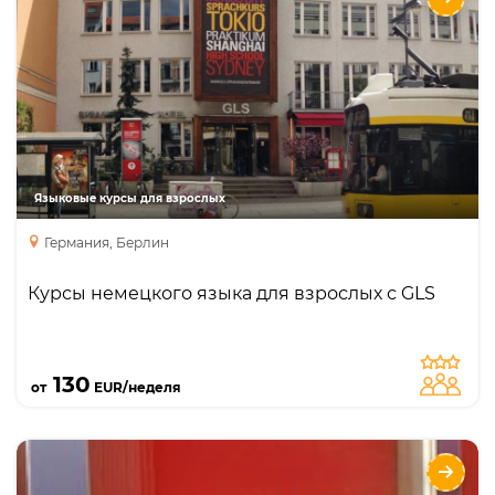
Языки
Курсы
Интенсивный курс
Курсы для учителей
Занятия с преподавателем один на один
Бизнес курс
Языковые курсы для взрослых
курс подготовки к экзаменам
специальные курсы
Германия, Берлин
Курсы немецкого языка для взрослых с GLS
Подробнее
130
от
EUR/неделя
did deutsch-institut Berlin