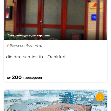
Языки
Курсы
Интенсивный курс
Курсы для учителей
Занятия с преподавателем один на один
Бизнес курс
Языковые курсы для взрослых
курс подготовки к экзаменам
каникулярный курс
Германия, Франкфурт
did deutsch-institut Frankfurt
Подробнее
200
от
EUR/неделя
did deutsch-institut Hamburg
Языки
Курсы