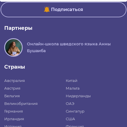
Подписаться
Партнеры
Онлайн-школа шведского языка Анны
Бушаиба
Страны
Австралия
Китай
Австрия
Мальта
Бельгия
Нидерланды
Великобритания
ОАЭ
Германия
Сингапур
Ирландия
США
Испания
Франция