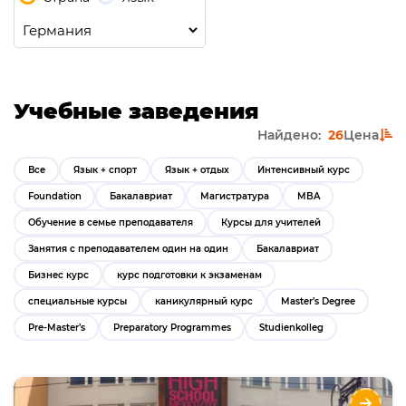
Учебные заведения
Найдено:
26
Цена
Все
Язык + спорт
Язык + отдых
Интенсивный курс
Foundation
Бакалавриат
Магистратура
MBA
Обучение в семье преподавателя
Курсы для учителей
Занятия с преподавателем один на один
Бакалавриат
Бизнес курс
курс подготовки к экзаменам
специальные курсы
каникулярный курс
Master’s Degree
Pre-Master’s
Preparatory Programmes
Studienkolleg
Курсы немецкого языка для взрослых с GLS