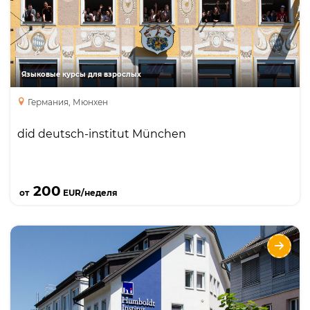
Интенсивный курс
Курсы для учителей
Занятия с преподавателем один на один
Бизнес курс
Языковые курсы для взрослых
курс подготовки к экзаменам
каникулярный курс
Германия, Мюнхен
did deutsch-institut München
Подробнее
200
от
EUR/неделя
Humboldt-Institut Konstanz
Языки
Курсы