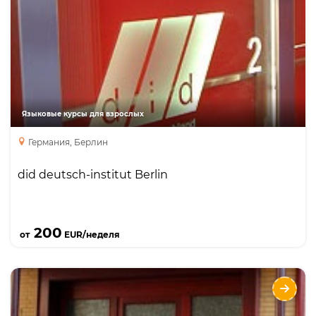
Языки
Курсы
Интенсивный курс
Курсы для учителей
Занятия с преподавателем один на один
Бизнес курс
Языковые курсы для взрослых
курс подготовки к экзаменам
каникулярный курс
Германия, Берлин
did deutsch-institut Berlin
Подробнее
200
от
EUR/неделя
did deutsch-institut Frankfurt