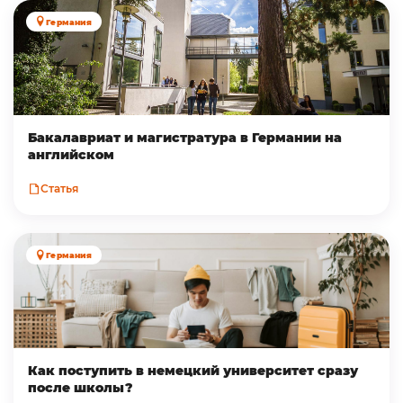
Германия
Бакалавриат и магистратура в Германии на
английском
Статья
Германия
Как поступить в немецкий университет сразу
после школы?