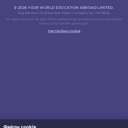
© 2026 YOUR WORLD EDUCATION ABROAD LIMITED.
Registered in England and Wales. Company No. 14013646.
All rights reserved. No part of this website may be reproduced or distributed
without prior written permission.
Настройки cookie
Файлы cookie