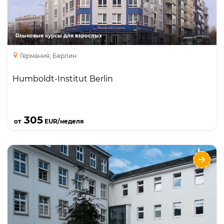
Занятия с преподавателем один на один
курс подготовки к экзаменам
Языковые курсы для взрослых
Германия, Берлин
Humboldt-Institut Berlin
Подробнее
305
от
EUR/неделя
Каникулярные курсы немецкого для
школьников с Humboldt-Institut в
Шмалленберге
Языки
Курсы
Описание
интенсивный курс языка, маленькие классы