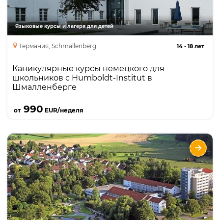
Языковые курсы и лагеря для детей
Германия, Schmallenberg
14
-
18 лет
Каникулярные курсы немецкого для
школьников с Humboldt-Institut в
Шмалленберге
Подробнее
990
от
EUR/неделя
Курсы немецкого для школьников с
Humboldt-Institut в Бад-Шуссенрид
Языки
Курсы
Описание
круглогодичная школа – пансион с собственным
кампусом и резиденцией, интенсивный курс