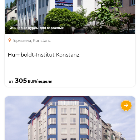
Интенсивный курс
Занятия с преподавателем один на один
курс подготовки к экзаменам
Языковые курсы для взрослых
Германия, Konstanz
Humboldt-Institut Konstanz
Подробнее
305
от
EUR/неделя
Humboldt-Institut Berlin
Языки
Курсы
Интенсивный курс