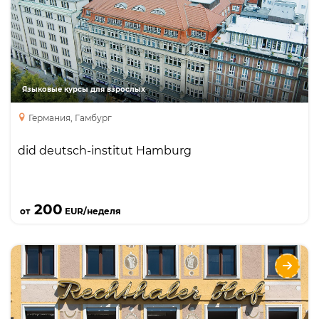
Интенсивный курс
Курсы для учителей
Занятия с преподавателем один на один
Бизнес курс
Языковые курсы для взрослых
курс подготовки к экзаменам
каникулярный курс
Германия, Гамбург
did deutsch-institut Hamburg
Подробнее
200
от
EUR/неделя
did deutsch-institut München
Языки
Курсы