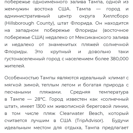
побережье одноимённого залива Тампа, одной из
жемчужин востока США. Тампа — город и
административный центр округа Хиллсборо
(
Hillsborough
County
), штат Флорида. Он находится
на западном побережье Флориды (восточное
побережье США) недалеко от Мексиканского залива
и недалеко от знаменитых пляжей солнечной
Флориды. Это крупный и довольно таки
густонаселенный город с населением более 380,000
жителей.
Особенностью Тампы являются идеальный климат с
мягкой зимой, теплым летом и богатая природа с
песчаными пляжами. Средняя температура
в Тампе — 28ºC. Город известен как «солнечный
штат», имеет 1300 км живописной береговой линии,
в том числе пляж Clearwater Beach, который
считается лучшим в США (TripAdvisor). Будучи
идеальным местом для отдыха, Тампа предлагает