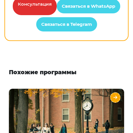
Консультация
Связаться в WhatsApp
Связаться в Telegram
Похожие программы
DREW University
Направления
Языки
Курсы
Описание
Элитный ведущий университет
гуманитарных, естественных наук и