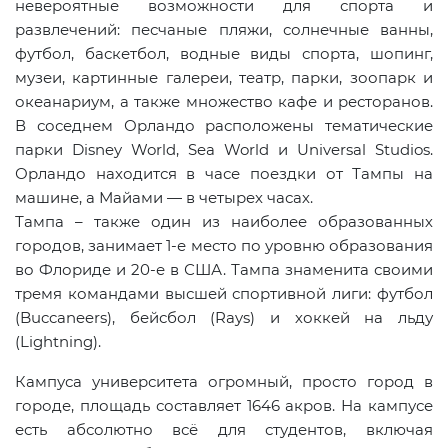
невероятные возможности для спорта и
развлечений: песчаные пляжи, солнечные ванны,
футбол, баскетбол, водные виды спорта, шопинг,
музеи, картинные галереи, театр, парки, зоопарк и
океанариум, а также множество кафе и ресторанов.
В соседнем Орландо расположены тематические
парки
Disney
World
,
Sea
World
и
Universal
Studios
.
Орландо находится в часе поездки от Тампы на
машине, а Майами — в четырех часах.
Тампа – также один из наиболее образованных
городов, занимает 1-е место по уровню образования
во Флориде и 20-е в США. Тампа знаменита своими
тремя командами высшей спортивной лиги: футбол
(Buccaneers), бейсбол (Rays) и хоккей на льду
(Lightning).
Кампуса университета огромный, просто город в
городе, площадь составляет 1646 акров. На кампусе
есть абсолютно всё для студентов, включая