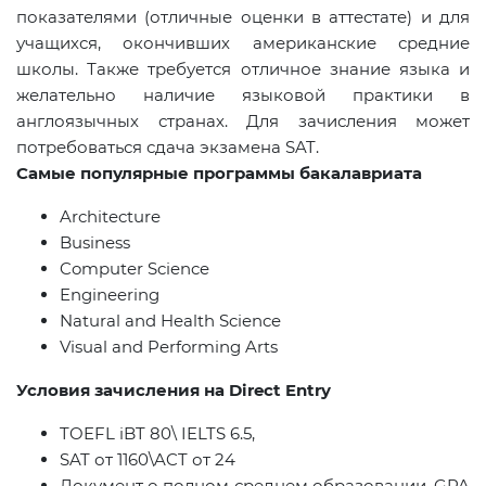
показателями (отличные оценки в аттестате) и для
учащихся, окончивших американские средние
школы. Также требуется отличное знание языка и
желательно наличие языковой практики в
англоязычных странах. Для зачисления может
потребоваться сдача экзамена
SAT
.
Самые популярные программы бакалавриата
Architecture
Business
Computer Science
Engineering
Natural and Health Science
Visual and Performing Arts
Условия зачисления на Direct Entry
TOEFL iBT 80\ IELTS 6.5,
SAT
от
1160
\
ACT
от
24
Документ о полном среднем образовании, GPA