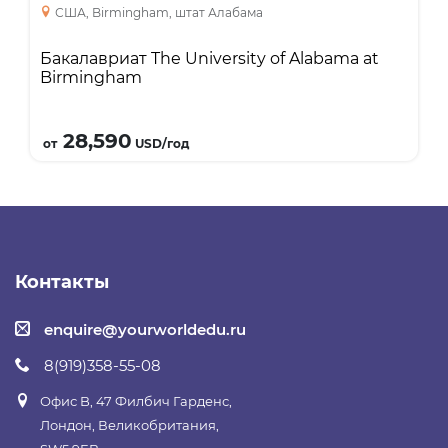
США, Birmingham, штат Алабама
Здравоохранение. 15 программ
магистратуры входят в топ 25 в США;
Бакалавриат The University of Alabama at
Наличие уникальных программ
Birmingham
магистратуры по Computer Science без
первого профильного образования;
Подробнее
доступны стипендии до $8,000.
28,590
от
USD/год
Контакты
enquire@yourworldedu.ru
8(919)358-55-08
Офис B, 47 Филбич Гарденс,
Лондон, Великобритания,