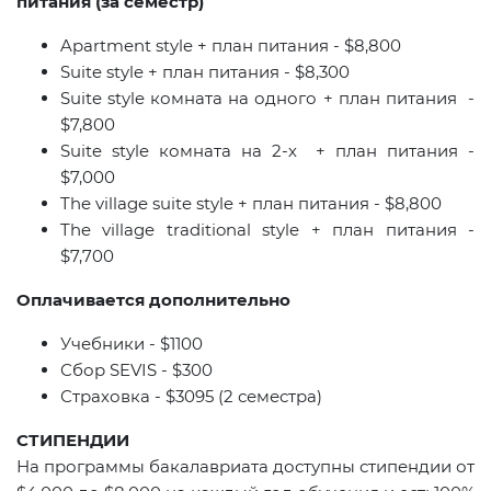
питания (за семестр)
Apartment style +
план питания -
$8,800
Suite style +
план питания -
$8,300
Suite
style
комната на одного + план питания -
$7,800
Suite
style
комната на 2-х + план питания -
$7,000
The village suite style +
план питания
- $8,800
The village traditional style +
план питания
-
$7,700
Оплачивается дополнительно
Учебники -
$1
100
Сбор
SEVIS
-
$
300
Страховка -
$
3095 (2 семестра)
СТИПЕНДИИ
На программы бакалавриата доступны стипендии от