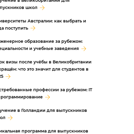
учение в Великобритании для
пускников школ
иверситеты Австралии: как выбрать и
да поступить
женерное образование за рубежом:
ециальности и учебные заведения
ок визы после учёбы в Великобритании
кращён: что это значит для студентов в
25
стребованные профессии за рубежом: IT
программирование
учение в Голландии для выпускников
ол
икальная программа для выпускников