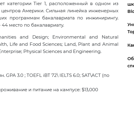
ет категории Tier 1, расположенный в одном из
шк
 центров Америки. Сильная линейка инженерных
Bl
чших программам бакалавриата по инжинирингу.
Ун
 44 место по бакалавриату.
То
anities and Design; Environmental and Natural
alth, Life and Food Sciences; Land, Plant and Animal
Ка
terprise; Physical Sciences and Engineering.
Об
сп
 GPA 3.0 ; TOEFL iBT 72\ IELTS 6.0; SAT\ACT (по
 проживание и питание на кампусе: $13,000