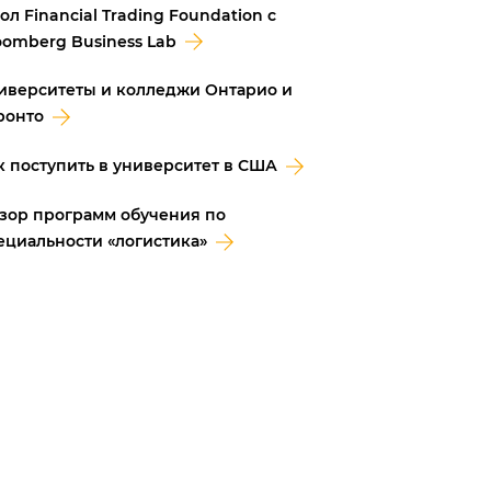
ол Financial Trading Foundation с
oomberg Business Lab
иверситеты и колледжи Онтарио и
ронто
к поступить в университет в США
зор программ обучения по
ециальности «логистика»