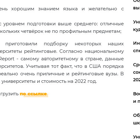
Об
вы
чень хорошим знанием языка и желательно с
Ун
с уровнем подготовки выше среднего: отличные
ку
ескольких четвёрок не по профильным предметам;
Ин
 приготовили подборку некоторых наших
сп
верситеты рейтинговые. Согласно национальному
eport - самому авторитетному в стране, данные
Ср
рситетов. Учитывая тот факт, что в США порядка
со
реально очень приличные и рейтинговые вузы. В
20
 университеты и стоимость на 2022 год.
агрузить
по ссылке
Во
и 
Об
шк
Ун