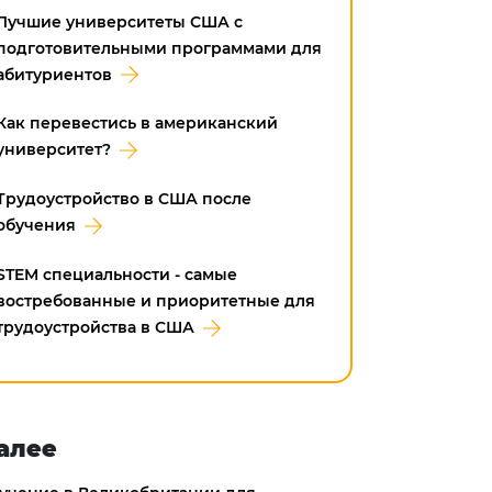
Лучшие университеты США с
подготовительными программами для
абитуриентов
Как перевестись в американский
университет?
Трудоустройство в CША после
обучения
STEM специальности - самые
востребованные и приоритетные для
трудоустройства в США
алее