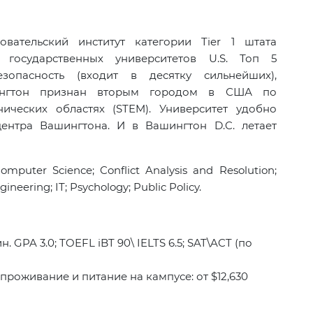
вательский институт категории Tier 1 штата
осударственных университетов U.S. Топ 5
езопасность (входит в десятку сильнейших),
шингтон признан вторым городом в США по
нических областях (STEM). Университет удобно
ентра Вашингтона. И в Вашингтон D.C. летает
mputer Science; Conflict Analysis and Resolution;
ineering; IT; Psychology; Public Policy.
 GPA 3.0; TOEFL iBT 90\ IELTS 6.5; SAT\ACT (по
; проживание и питание на кампусе: от $12,630