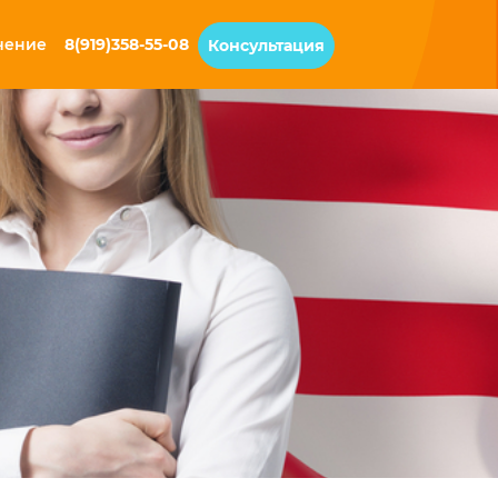
чение
8(919)358-55-08
Консультация