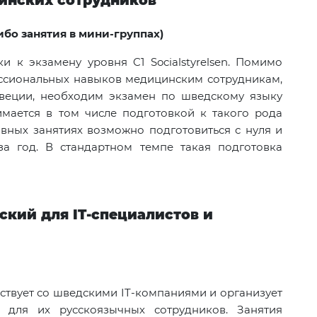
инских сотрудников
бо занятия в мини-группах)
ки к экзамену уровня
C
1
Socialstyrelsen
. Помимо
ссиональных навыков медицинским сотрудникам,
веции, необходим экзамен по шведскому языку
мается в том числе подготовкой к такого рода
ивных занятиях возможно подготовиться с нуля и
за год. В стандартном темпе такая подготовка
ский для
IT
-специалистов и
йствует со шведскими
IT
-компаниями и организует
е для их русскоязычных сотрудников. Занятия