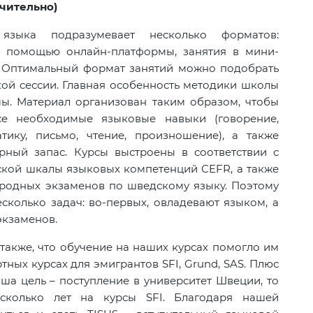
ючительно)
зыка подразумевает несколько форматов:
с помощью онлайн-платформы, занятия в мини-
. Оптимальный формат занятий можно подобрать
кой сессии. Главная особенность методики школы
мы. Материал организован таким образом, чтобы
се необходимые языковые навыки (говорение,
тику, письмо, чтение, произношение), а также
рный запас. Курсы выстроены в соответствии с
ской шкалы языковых компетенций
CEFR
, а также
родных экзаменов по шведскому языку. Поэтому
сколько задач: во-первых, овладевают языком, а
 экзаменов.
также, что обучение на наших курсах помогло им
ртных курсах для эмигрантов
SFI
,
Grund
,
SAS
. Плюс
ваша цель – поступление в университет Швеции, то
несколько лет на курсы
SFI
. Благодаря нашей