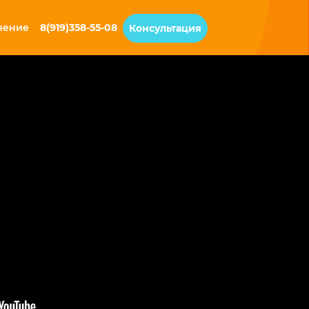
чение
8(919)358-55-08
Консультация