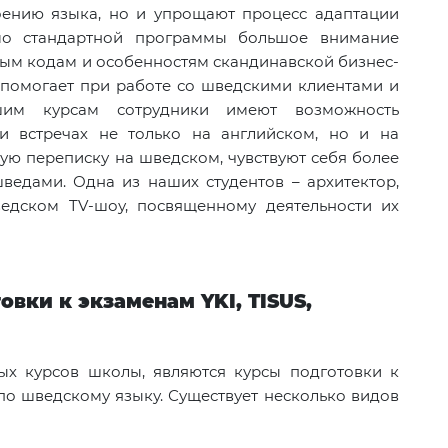
оению языка, но и упрощают процесс адаптации
мо стандартной программы большое внимание
ным кодам и особенностям скандинавской бизнес-
ь помогает при работе со шведскими клиентами и
шим курсам сотрудники имеют возможность
 и встречах не только на английском, но и на
ую переписку на шведском, чувствуют себя более
едами. Одна из наших студентов – архитектор,
ведском
TV
-шоу, посвященному деятельности их
товки к экзаменам
YKI
,
TISUS
,
х курсов школы, являются курсы подготовки к
 шведскому языку. Существует несколько видов