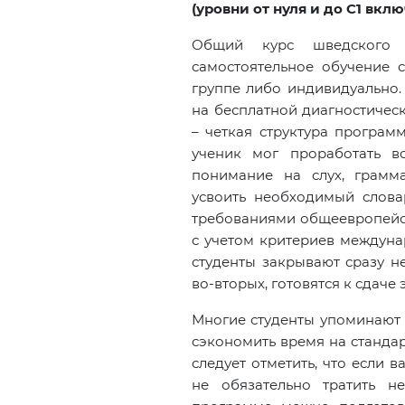
(уровни от нуля и до С1 вкл
Общий курс шведского я
самостоятельное обучение 
группе либо индивидуально
на бесплатной диагностичес
– четкая структура програм
ученик мог проработать в
понимание на слух, грамма
усвоить необходимый слова
требованиями общеевропей
с учетом критериев междуна
студенты закрывают сразу не
во-вторых, готовятся к сдаче
Многие студенты упоминают 
сэкономить время на станда
следует отметить, что если 
не обязательно тратить 