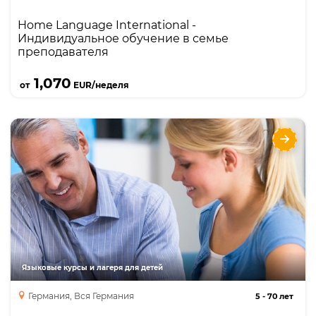
Home Language International -
Индивидуальное обучение в семье
преподавателя
Подробнее
1,070
от
EUR/неделя
Home Language International -
Индивидуальное обучение в семье
преподавателя
Языки
Курсы
Описание
Индивидуальное обучение в семье
преподавателя; 20 языков и 30 стран для
обучения.
Языковые курсы и лагеря для детей
Германия, Вся Германия
5
-
70 лет