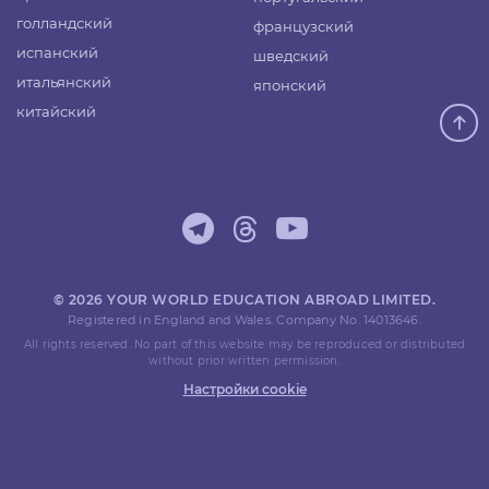
голландский
французский
испанский
шведский
итальянский
японский
китайский
© 2026 YOUR WORLD EDUCATION ABROAD LIMITED.
Registered in England and Wales. Company No. 14013646.
All rights reserved. No part of this website may be reproduced or distributed
without prior written permission.
Настройки cookie