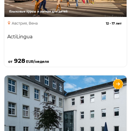
Языковые курсы и лагеря для детей
Австрия, Вена
12
-
17 лет
ActiLingua
Подробнее
928
от
EUR/неделя
Каникулярные курсы немецкого для
школьников с Humboldt-Institut в
Шмалленберге
Языки
Курсы
Описание
интенсивный курс языка, маленькие классы