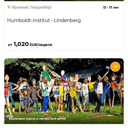
Германия, Линденберг
13
-
17 лет
Humboldt-Institut - Lindenberg
Подробнее
1,020
от
EUR/неделя
Каникулярные курсы немецкого для детей и
подростков с Humboldt-Institut в пригороде
Берлина
Опции
Языки
Курсы
Описание
Возможности для занятий искусством, греблей
и парусным спортом, интенсивный курс языка
Языковые курсы и лагеря для детей