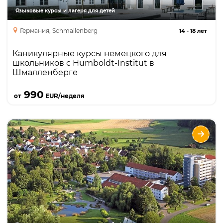
Языковые курсы и лагеря для детей
Германия, Schmallenberg
14
-
18 лет
Каникулярные курсы немецкого для
школьников с Humboldt-Institut в
Шмалленберге
Подробнее
990
от
EUR/неделя
Курсы немецкого для школьников с
Humboldt-Institut в Бад-Шуссенрид
Языки
Курсы
Описание
круглогодичная школа – пансион с собственным
кампусом и резиденцией, интенсивный курс
языка, маленькие классы.