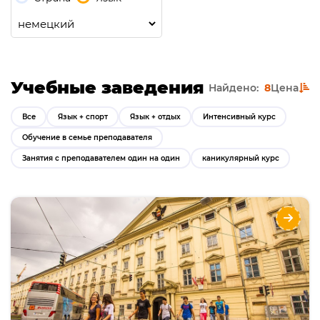
Учебные заведения
Найдено:
8
Цена
Все
Язык + спорт
Язык + отдых
Интенсивный курс
Обучение в семье преподавателя
Занятия с преподавателем один на один
каникулярный курс
ActiLingua
Языки
Курсы
Описание
расположение школы в центре Вены, отличная
программа мероприятий и экскурсий