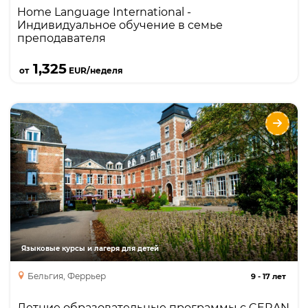
Home Language International -
Индивидуальное обучение в семье
преподавателя
Подробнее
1,325
от
EUR/неделя
Летние образовательные программы с
CERAN Collège в Феррьер
Опции
Языки
Курсы
Описание
изучение французского, английского,
голландского или немецкого языков,
интенсивный курс языка 28 уроков по методике
полного погружении, программы по гольфу,
Языковые курсы и лагеря для детей
теннису, верховой езде.
Бельгия, Феррьер
9
-
17 лет
Летние образовательные программы с CERAN