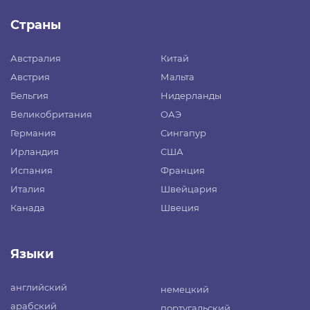
Страны
Австралия
Китай
Австрия
Мальта
Бельгия
Нидерланды
Великобритания
ОАЭ
Германия
Сингапур
Ирландия
США
Испания
Франция
Италия
Швейцария
Канада
Швеция
Языки
английский
немецкий
арабский
португальский