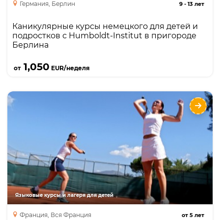
Германия, Берлин
9
-
13 лет
Каникулярные курсы немецкого для детей и
подростков с Humboldt-Institut в пригороде
Берлина
Подробнее
1,050
от
EUR/неделя
Home Language International -
Индивидуальное обучение в семье
преподавателя
Языки
Курсы
Описание
Индивидуальное изучение языка в семье
преподавателя, английский или французский
языки
Языковые курсы и лагеря для детей
Франция, Вся Франция
от
5
лет