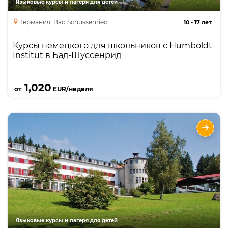
Языковые курсы и лагеря для детей
Германия, Bad Schussenried
10
-
17 лет
Курсы немецкого для школьников с Humboldt-
Institut в Бад-Шуссенрид
Подробнее
1,020
от
EUR/неделя
Humboldt-Institut - Lindenberg
Опции
Языки
Курсы
Описание
Круглогодичная школа с собственным кампусом
и резиденцией на озере Констанц, в
предгорьях Альп, интенсивный курс языка.
Языковые курсы и лагеря для детей