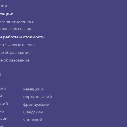
нии
тации:
есс-диагностика и
гическая сессия
 работы и стоимость:
е языковые школы
ее образование
е образование
и
кий
немецкий
й
португальский
ский
французский
ий
шведский
ский
японский
ий