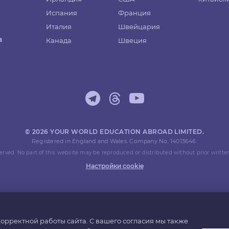
Испания
Франция
Италия
Швейцария
а
Канада
Швеция
© 2026 YOUR WORLD EDUCATION ABROAD LIMITED.
Registered in England and Wales. Company No. 14013646.
eserved. No part of this website may be reproduced or distributed without prior writte
Настройки cookie
орректной работы сайта. С вашего согласия мы также