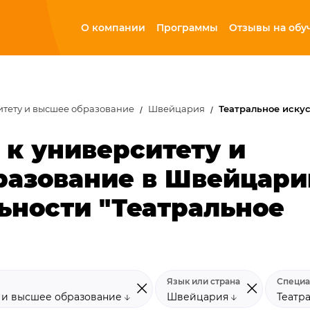
О компании
Программы
Отзывы на обу
итету и высшее образование
Швейцария
Театральное иску
 к университету и
разование в Швейцари
ьности "Театральное
Язык или страна
Специа
у и высшее образование
Швейцария
Театр