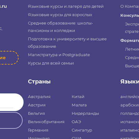
.ru
Языковые курсы и лагеря для детей
О Компа
Языковые курсы для взрослых
Консуль
Среднее образование: школы-
Экспр
с,
пансионы и колледжи
страте
Подготовка к университету и высшее
Форматы
образование
Летни
Магистратура и Postgraduate
ние
Средн
Курсы для всей семьи
Высше
Страны
Язык
Австралия
Китай
английс
Австрия
Мальта
арабски
Бельгия
Нидерланды
голланд
Великобритания
ОАЭ
испанск
Германия
Сингапур
итальян
Ирландия
США
китайск