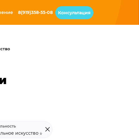
чение
8(919)358-55-08
Консультация
сство
и
льность
альное искусство