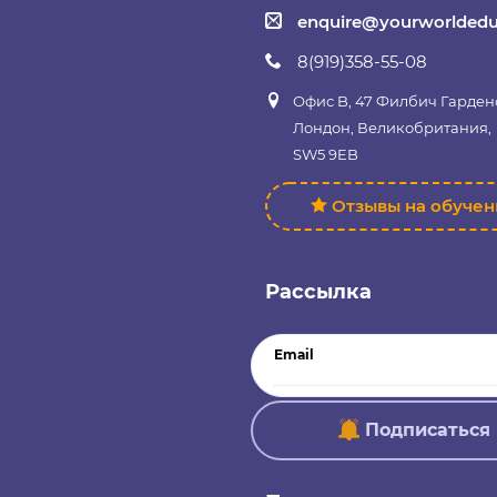
enquire@yourworldedu
8(919)358-55-08
Офис B, 47 Филбич Гарден
Лондон, Великобритания,
SW5 9EB
Отзывы на обуче
Рассылка
Email
Подписаться