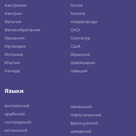
Австралия
Китай
Австрия
Мальта
Бельгия
Нидерланды
Великобритания
ОАЭ
Германия
Сингапур
Ирландия
США
Испания
Франция
Италия
Швейцария
Канада
Швеция
Языки
английский
немецкий
арабский
португальский
голландский
французский
испанский
шведский