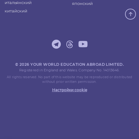
итальянский
японский
китайский
© 2026 YOUR WORLD EDUCATION ABROAD LIMITED.
Registered in England and Wales. Company No. 14013646.
All rights reserved. No part of this website may be reproduced or distributed
without prior written permission.
Настройки cookie