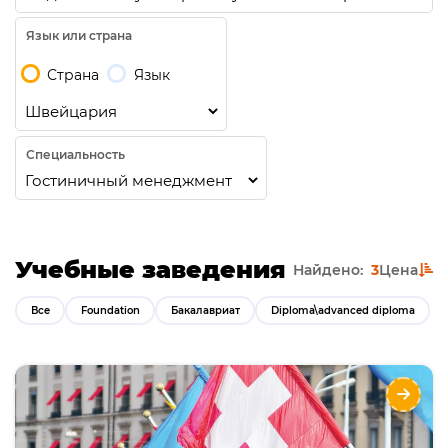
Язык или страна
Страна
Язык
Специальность
Учебные заведения
Найдено:
3
Цена
Все
Foundation
Бакалавриат
Diploma\advanced diploma
EU Business School Geneva&Montreux
Направления
Языки
Курсы