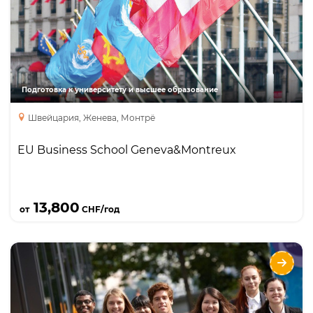
Foundation
Бакалавриат
Подготовка к университету и высшее образование
Швейцария, Женева, Монтрё
EU Business School Geneva&Montreux
Подробнее
13,800
от
CHF/год
B.H.M.S
Направления
Языки
Курсы
Описание