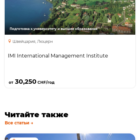
университет гостеприимства и бизнеса
расположенный в Люцерне. Единственный
университет принадлежащий швейцарской
семье, а не группе компаний. В списке рейтинга
Подготовка к университету и высшее образование
QS в сфере гостеприимства занимает 11 место в
Швейцария, Люцерн
мире. Образование в сфере гостеприимства,
туризма и кулинарного искусства.
IMI International Management Institute
Гарантированные оплачиваемые стажировки и
гарантированное трудоустройство.
Подробнее
30,250
от
CHF/год
Читайте также
Все статьи →