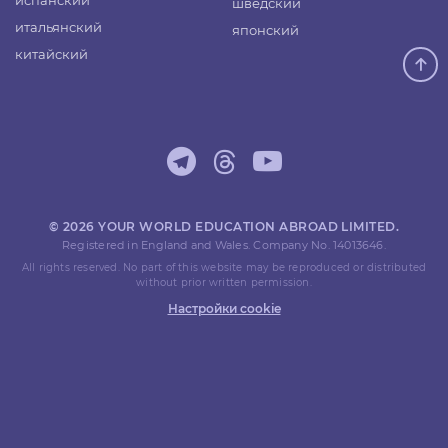
испанский
шведский
итальянский
японский
китайский
© 2026 YOUR WORLD EDUCATION ABROAD LIMITED.
Registered in England and Wales. Company No. 14013646.
All rights reserved. No part of this website may be reproduced or distributed
without prior written permission.
Настройки cookie