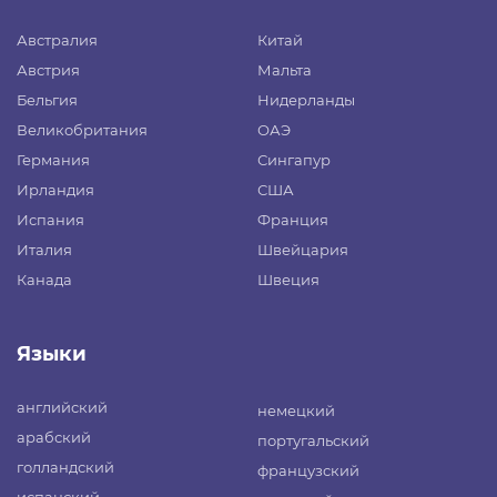
Австралия
Китай
Австрия
Мальта
Бельгия
Нидерланды
Великобритания
ОАЭ
Германия
Сингапур
Ирландия
США
Испания
Франция
Италия
Швейцария
Канада
Швеция
Языки
английский
немецкий
арабский
португальский
голландский
французский