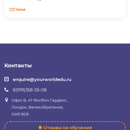
Статья
Контакты
enquire@yourworldedu.ru
8(919)358-55-08
Офис B, 47 Филбич Гарденс,
Лондон, Великобритания,
SW5 9EB
Отзывы на обучение