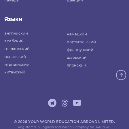
Канада
Швеция
Языки
английский
немецкий
арабский
португальский
голландский
французский
испанский
шведский
итальянский
японский
китайский
© 2026 YOUR WORLD EDUCATION ABROAD LIMITED.
Registered in England and Wales. Company No. 14013646.