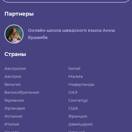
Партнеры
Онлайн-школа шведского языка Анны
Бушаиба
Страны
Австралия
Китай
Австрия
Мальта
Бельгия
Нидерланды
Великобритания
ОАЭ
Германия
Сингапур
Ирландия
США
Испания
Франция
Италия
Швейцария