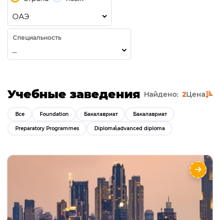
Специальность
Учебные заведения
Найдено:
2
Цена
Все
Foundation
Бакалавриат
Бакалавриат
Preparatory Programmes
Diploma\advanced diploma
Подготовка к обучению и Бакалавриат в
Murdoch University Dubai
Направления
Языки
Курсы
Описание