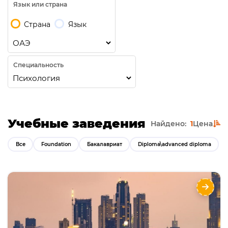
Язык или страна
Страна
Язык
Специальность
Учебные заведения
Найдено:
1
Цена
Все
Foundation
Бакалавриат
Diploma\advanced diploma
Подготовка к обучению и Бакалавриат в
Murdoch University Dubai
Направления
Языки
Курсы
Описание