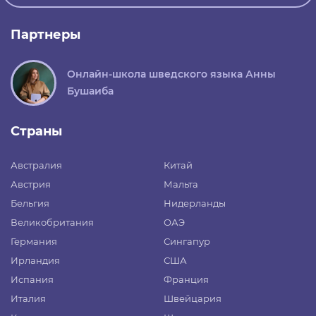
Партнеры
Онлайн-школа шведского языка Анны
Бушаиба
Страны
Австралия
Китай
Австрия
Мальта
Бельгия
Нидерланды
Великобритания
ОАЭ
Германия
Сингапур
Ирландия
США
Испания
Франция
Италия
Швейцария