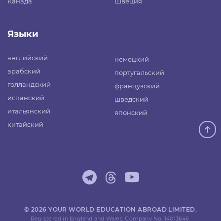
Канада
Швеция
Языки
английский
немецкий
арабский
португальский
голландский
французский
испанский
шведский
итальянский
японский
китайский
© 2026 YOUR WORLD EDUCATION ABROAD LIMITED.
Registered in England and Wales. Company No. 14013646.