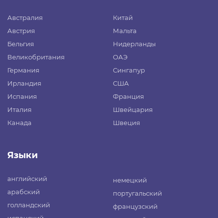
Австралия
Китай
Австрия
Мальта
Бельгия
Нидерланды
Великобритания
ОАЭ
Германия
Сингапур
Ирландия
США
Испания
Франция
Италия
Швейцария
Канада
Швеция
Языки
английский
немецкий
арабский
португальский
голландский
французский