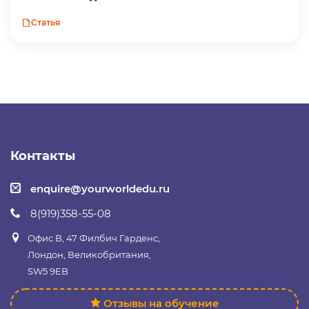
Статья
Контакты
enquire@yourworldedu.ru
8(919)358-55-08
Офис B, 47 Филбич Гарденс,
Лондон, Великобритания,
SW5 9EB
Отзывы на обучение