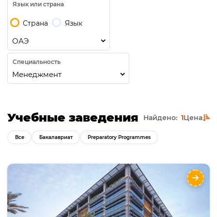
Язык или страна
Страна
Язык
Специальность
Учебные заведения
Найдено:
1
Цена
Все
Бакалавриат
Preparatory Programmes
Бакалавриат в Дубай в University of Europe
for Applied Sciences Dubai
Направления
Языки
Курсы