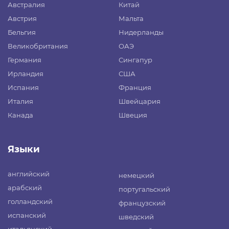
Австралия
Китай
Австрия
Мальта
Бельгия
Нидерланды
Великобритания
ОАЭ
Германия
Сингапур
Ирландия
США
Испания
Франция
Италия
Швейцария
Канада
Швеция
Языки
английский
немецкий
арабский
португальский
голландский
французский
испанский
шведский