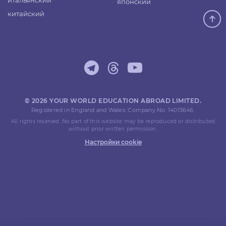
итальянский
японский
китайский
© 2026 YOUR WORLD EDUCATION ABROAD LIMITED.
Registered in England and Wales. Company No. 14013646.
All rights reserved. No part of this website may be reproduced or distributed
without prior written permission.
Настройки cookie