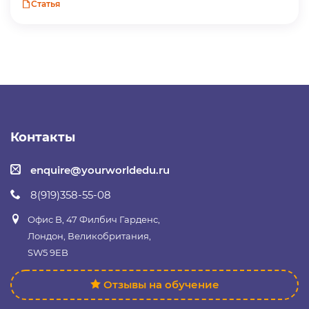
Статья
Контакты
enquire@yourworldedu.ru
8(919)358-55-08
Офис B, 47 Филбич Гарденс,
Лондон, Великобритания,
SW5 9EB
Отзывы на обучение