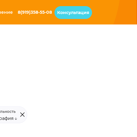
чение
8(919)358-55-08
Консультация
льность
графия