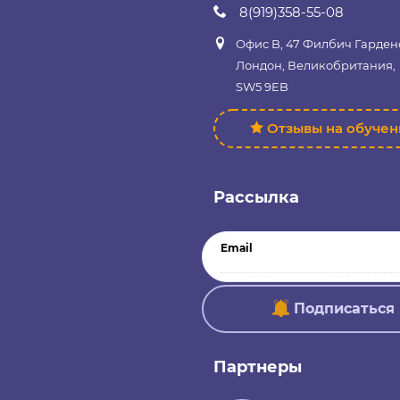
8(919)358-55-08
Офис B, 47 Филбич Гарден
Лондон, Великобритания,
SW5 9EB
Отзывы на обуче
Рассылка
Email
Подписаться
Партнеры