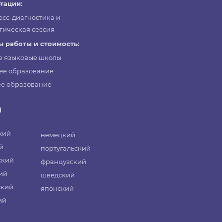
тации:
есс-диагностика и
гическая сессия
 работы и стоимость:
е языковые школы
ее образование
е образование
и
кий
немецкий
й
португальский
ский
французский
ий
шведский
ский
японский
ий