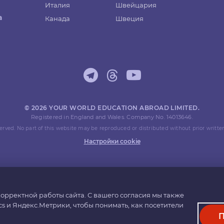
Италия
Швейцария
а
Канада
Швеция
© 2026 YOUR WORLD EDUCATION ABROAD LIMITED.
Registered in England and Wales. Company No. 14013646.
eserved. No part of this website may be reproduced or distributed without prior writte
Настройки cookie
орректной работы сайта. С вашего согласия мы также
cs и Яндекс.Метрики, чтобы понимать, как посетители
П