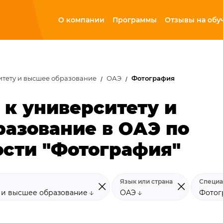
О компании
Программы
Отзывы на обу
итету и высшее образование
ОАЭ
Фотография
 к университету и
азование в ОАЭ по
сти "Фотография"
Язык или страна
Специа
у и высшее образование
ОАЭ
Фото