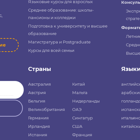
Языковые курсы для взрослых
Консуль
Среднее образование: школы-
Экспр
с,
пансионы и колледжи
страте
Подготовка к университету и высшее
Форматы
образование
Летни
Магистратура и Postgraduate
ние
Средн
Курсы для всей семьи
Высше
Страны
Язык
Австралия
Китай
английс
Австрия
Мальта
арабски
Бельгия
Нидерланды
голланд
Великобритания
ОАЭ
испанск
Германия
Сингапур
итальян
Ирландия
США
китайск
Испания
Франция