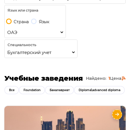
Язык или страна
Страна
Язык
Специальность
Учебные заведения
Найдено:
1
Цена
Все
Foundation
Бакалавриат
Diploma\advanced diploma
Подготовка к обучению и Бакалавриат в
Murdoch University Dubai