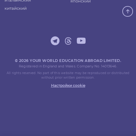
итальянский
японский
китайский
© 2026 YOUR WORLD EDUCATION ABROAD LIMITED.
Registered in England and Wales. Company No. 14013646.
All rights reserved. No part of this website may be reproduced or distributed
without prior written permission.
Настройки cookie