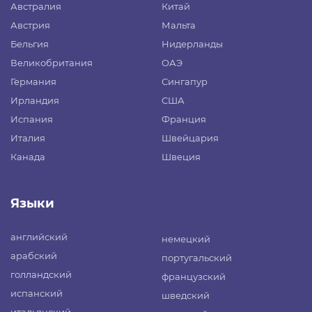
Австралия
Китай
Австрия
Мальта
Бельгия
Нидерланды
Великобритания
ОАЭ
Германия
Сингапур
Ирландия
США
Испания
Франция
Италия
Швейцария
Канада
Швеция
Языки
английский
немецкий
арабский
португальский
голландский
французский
испанский
шведский