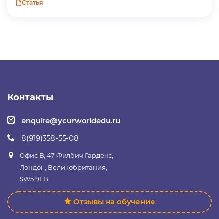
Статья
Контакты
enquire@yourworldedu.ru
8(919)358-55-08
Офис B, 47 Филбич Гарденс,
Лондон, Великобритания,
SW5 9EB
Отзывы на обучение