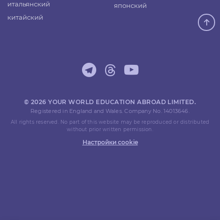
итальянский
японский
китайский
© 2026 YOUR WORLD EDUCATION ABROAD LIMITED.
Registered in England and Wales. Company No. 14013646.
All rights reserved. No part of this website may be reproduced or distributed
without prior written permission.
Настройки cookie