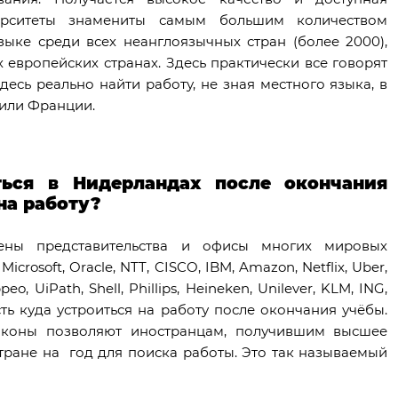
верситеты знамениты самым большим количеством
ыке среди всех неанглоязычных стран (более 2000),
х европейских странах. Здесь практически все говорят
есь реально найти работу, не зная местного языка, в
 или Франции.
ься в Нидерландах после окончания
на работу?
ены представительства и офисы многих мировых
icrosoft, Oracle, NTT, CISCO, IBM, Amazon, Netflix, Uber,
ppeo, UiPath, Shell, Phillips, Heineken, Unilever, KLM, ING,
ь куда устроиться на работу после окончания учёбы.
законы позволяют иностранцам, получившим высшее
стране на год для поиска работы. Это так называемый