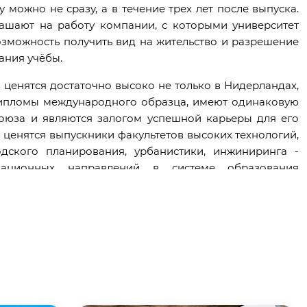
 можно не сразу, а в течение трех лет после выпуска.
ашают на работу компании, с которыми университет
озможность получить вид на жительство и разрешение
ания учёбы.
ценятся достаточно высоко не только в Нидерландах,
дипломы международного образца, имеют одинаковую
оюза и являются залогом успешной карьеры для его
 ценятся выпускники факультетов высоких технологий,
одского планирования, урбанистики, инжиниринга -
ационных направлений в системе образования
 работу по этим направлениям в Европе достаточно
дских вузов могут рассчитывать на лучшие варианты
оссии.
ситет в Голландии?