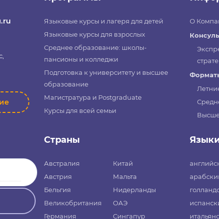
к или практики по специальности. Эти университеты
т после получения степени бакалавра делать карьеру в
.ru
Языковые курсы и лагеря для детей
О Компа
омики, так как прикладное образование обеспечивает
Языковые курсы для взрослых
Консуль
зможности.
Среднее образование: школы-
Экспр
с,
пансионы и колледжи
страте
Подготовка к университету и высшее
Форматы
ступления в университеты Нидерландов
образование
Летни
Магистратура и Postgraduate
ние
Средн
ЕСКИЕ НАУЧНО-ИССЛЕДОВАТЕЛЬСКИЕ
Курсы для всей семьи
Высше
й курс в престижные research universities, сразу после
Страны
Язык
о, так как не совпадают образовательные системы. В
 не 11 как у нас. Плюс разница в пройденных предметах,
Австралия
Китай
английс
тельных стандартов, высокая конкуренция. Даже имея
Австрия
Мальта
арабски
сем предметам и высокий IELTS, быть зачисленным
Бельгия
Нидерланды
голланд
9% это будет отказ и рекомендация пройти 1-2 курса в
Великобритания
ОАЭ
испанск
одготовки. Поэтому лучшим вариантом является
ммы подготовки. Они есть годовые (с сентября) и
Германия
Сингапур
итальян