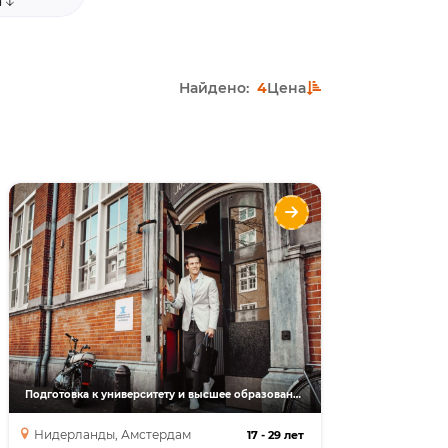
я
Найдено:
4
Цена
Бакалавриат в Амстердаме
University of Applied Sciences
Europe (UE Amsterdam)
Направления
Языки
Курсы
Бакалавриат
Подготовка к университету и высшее образование
Нидерланды, Амстердам
17
-
29 лет