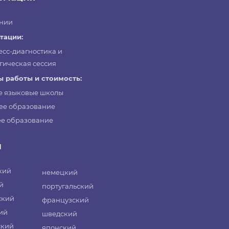
нии
тации:
есс-диагностика и
гическая сессия
 работы и стоимость:
е языковые школы
ее образование
е образование
и
кий
немецкий
й
португальский
ский
французский
ий
шведский
ский
японский