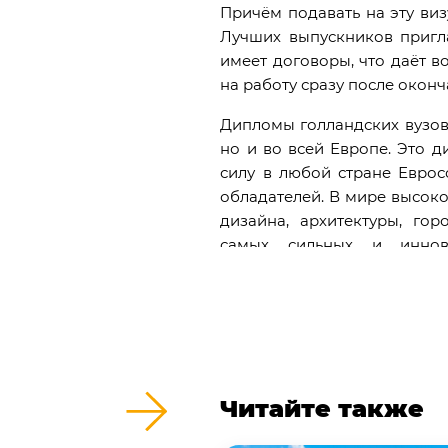
Причём подавать на эту визу
Лучших выпускников пригл
имеет договоры, что даёт в
на работу сразу после оконч
Дипломы голландских вузов 
но и во всей Европе. Это 
силу в любой стране Еврос
обладателей. В мире высоко
дизайна, архитектуры, гор
самых сильных и иннов
Нидерландов. Шансы найти
высоки. Выпускники голлан
трудоустройства также и в Р
Как выбрать универ
Читайте также