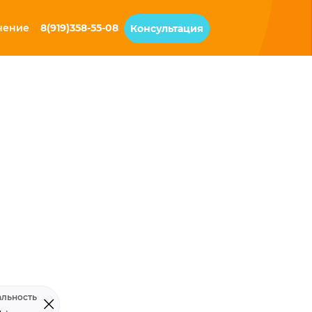
чение
8(919)358-55-08
Консультация
льность