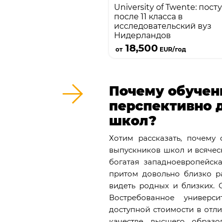
University of Twente: пос
Нидерландов из топ-2
после 11 класса в
исследовательский вуз
Нидерландов
Подробнее
18,500
от
EUR/год
Почему обучен
перспективно 
школ?
Хотим рассказать, почему
выпускников школ и всячес
богатая западноевропейск
притом довольно близко ра
видеть родных и близких. 
Востребованное универс
доступной стоимости в отл
качестве высшего образо