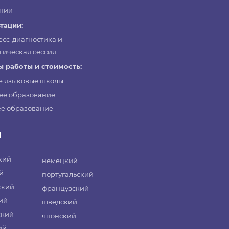
нии
тации:
есс-диагностика и
гическая сессия
 работы и стоимость:
е языковые школы
ее образование
е образование
и
кий
немецкий
й
португальский
ский
французский
ий
шведский
ский
японский
ий