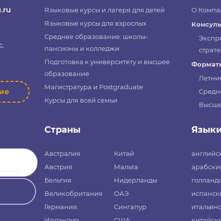
.ru
Языковые курсы и лагеря для детей
О Компа
Языковые курсы для взрослых
Консуль
Среднее образование: школы-
Экспр
с,
пансионы и колледжи
страте
Подготовка к университету и высшее
Форматы
образование
Летни
Магистратура и Postgraduate
ние
Средн
Курсы для всей семьи
Высше
Страны
Язык
Австралия
Китай
английс
Австрия
Мальта
арабски
Бельгия
Нидерланды
голланд
Великобритания
ОАЭ
испанск
Германия
Сингапур
итальян
Ирландия
США
китайск