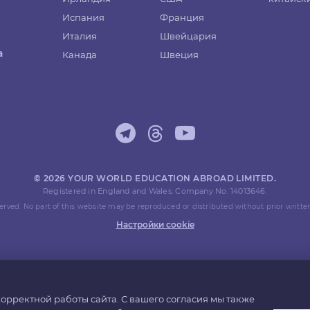
Испания
Франция
Италия
Швейцария
а
Канада
Швеция
© 2026 YOUR WORLD EDUCATION ABROAD LIMITED.
Registered in England and Wales. Company No. 14013646.
eserved. No part of this website may be reproduced or distributed without prior writte
Настройки cookie
орректной работы сайта. С вашего согласия мы также