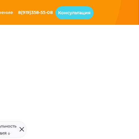
чение
8(919)358-55-08
Консультация
льность
зия