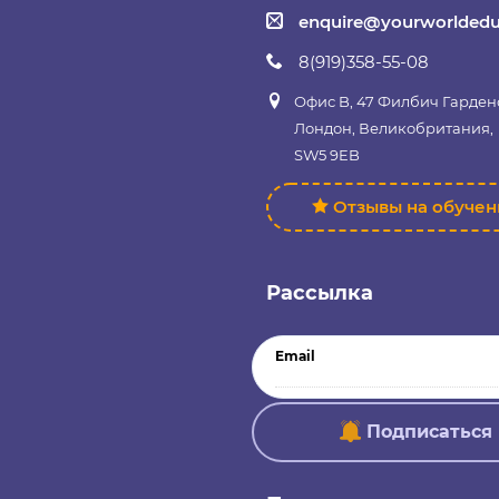
enquire@yourworldedu
8(919)358-55-08
Офис B, 47 Филбич Гарден
Лондон, Великобритания,
SW5 9EB
Отзывы на обуче
Рассылка
Email
Подписаться