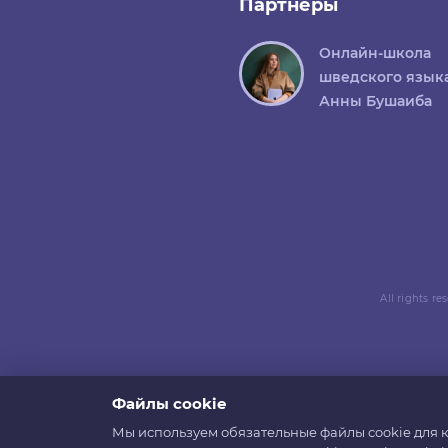
Партнеры
Онлайн-школа
шведского язык
Анны Бушаиба
All rights r
Файлы cookie
Мы используем обязательные файлы cookie для к