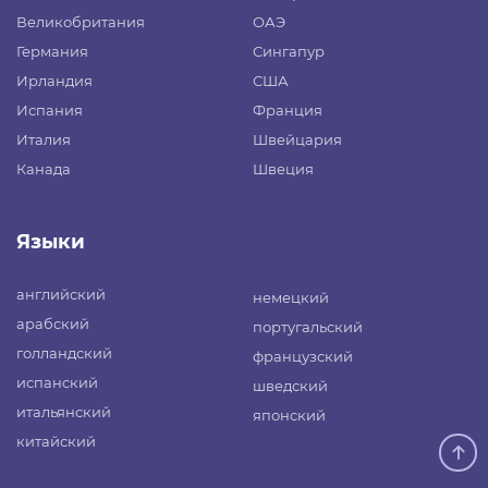
Великобритания
ОАЭ
Германия
Сингапур
Ирландия
США
Испания
Франция
Италия
Швейцария
Канада
Швеция
Языки
английский
немецкий
арабский
португальский
голландский
французский
испанский
шведский
итальянский
японский
китайский