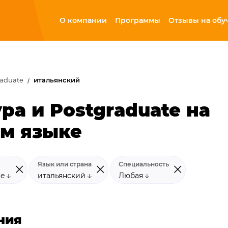
О компании
Программы
Отзывы на обу
raduate
итальянский
ра и Postgraduate на
ом языке
Язык или страна
Специальность
te
итальянский
Любая
ния