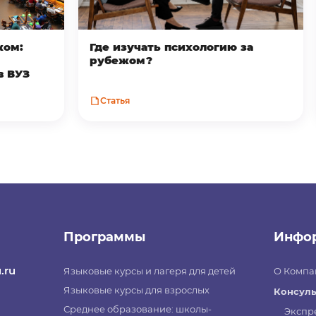
жом:
Где изучать психологию за
рубежом?
в ВУЗ
Статья
Программы
Инфо
.ru
Языковые курсы и лагеря для детей
О Компа
Языковые курсы для взрослых
Консуль
Среднее образование: школы-
Экспр