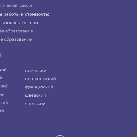
гическая сессия
 работы и стоимость:
е языковые школы
ее образование
е образование
и
кий
немецкий
й
португальский
ский
французский
ий
шведский
ский
японский
ий