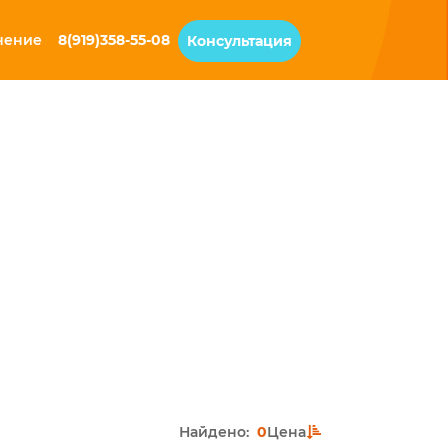
чение
8(919)358-55-08
Консультация
Найдено:
0
Цена