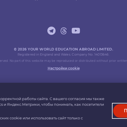
© 2026 YOUR WORLD EDUCATION ABROAD LIMITED.
Registered in England and Wales. Company No. 14013646.
eserved. No part of this website may be reproduced or distributed without prior writte
Настройки cookie
орректной работы сайта. С вашего согласия мы также
cs и Яндекс.Метрики, чтобы понимать, как посетители
П
их cookie или использовать сайт только с