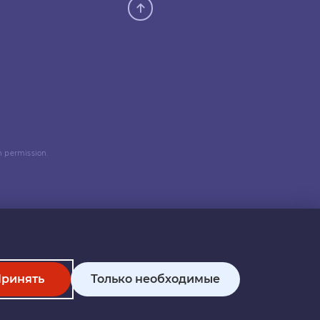
n permission.
ринять
Только необходимые