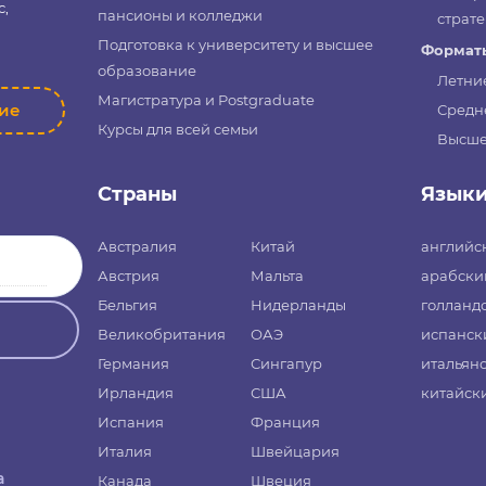
с,
пансионы и колледжи
страте
Подготовка к университету и высшее
Форматы
образование
Летни
Магистратура и Postgraduate
ние
Средн
Курсы для всей семьи
Высше
Страны
Язык
Австралия
Китай
английс
Австрия
Мальта
арабски
Бельгия
Нидерланды
голланд
Великобритания
ОАЭ
испанск
Германия
Сингапур
итальян
Ирландия
США
китайск
Испания
Франция
Италия
Швейцария
а
Канада
Швеция