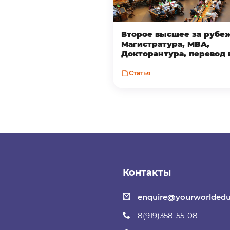
Второе высшее за рубе
Магистратура, MBA,
Докторантура, перевод 
Статья
Контакты
enquire@yourworldedu
8(919)358-55-08