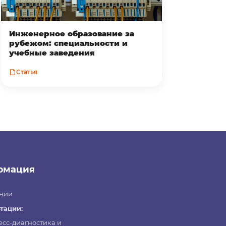
Инженерное образование за
рубежом: специальности и
учебные заведения
Статья
рмация
нии
тации:
есс-диагностика и