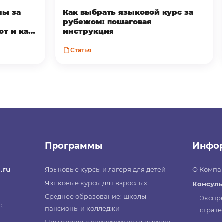
мы за
Как выбрать языковой курс за
рубежом: пошаговая
ют и как
инструкция
Статья
Программы
Инфо
.ru
Языковые курсы и лагеря для детей
О Компа
Языковые курсы для взрослых
Консуль
Среднее образование: школы-
Экспр
с,
пансионы и колледжи
страте
Подготовка к университету и высшее