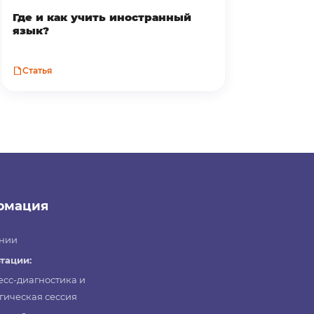
Где и как учить иностранный
язык?
Статья
рмация
нии
тации:
есс-диагностика и
гическая сессия