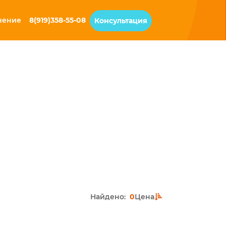
чение
8(919)358-55-08
Консультация
Найдено:
0
Цена