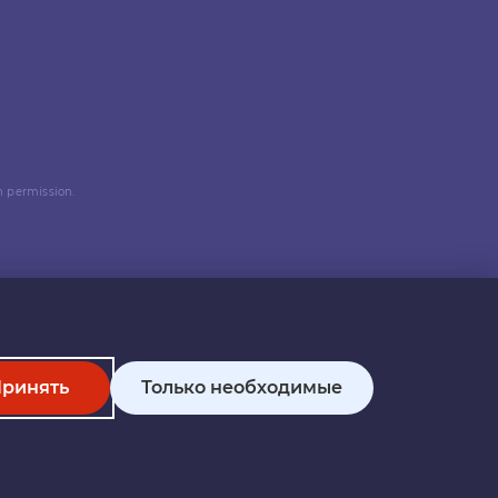
n permission.
ринять
Только необходимые