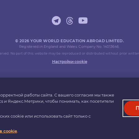
© 2026 YOUR WORLD EDUCATION ABROAD LIMITED.
Registered in England and Wales. Company No. 14013646.
eserved. No part of this website may be reproduced or distributed without prior writte
Настройки cookie
орректной работы сайта. С вашего согласия мы также
cs и Яндекс.Метрики, чтобы понимать, как посетители
П
их cookie или использовать сайт только с
 cookie
.