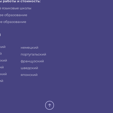
 работы и стоимость:
е языковые школы
ее образование
е образование
и
кий
немецкий
й
португальский
ский
французский
ий
шведский
ский
японский
ий