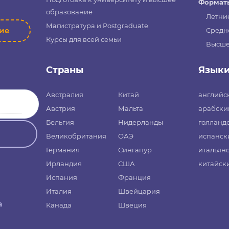
Форматы
образование
Летни
Магистратура и Postgraduate
ние
Средн
Курсы для всей семьи
Высше
Страны
Язык
Австралия
Китай
английс
Австрия
Мальта
арабски
Бельгия
Нидерланды
голланд
Великобритания
ОАЭ
испанск
Германия
Сингапур
итальян
Ирландия
США
китайск
Испания
Франция
Италия
Швейцария
а
Канада
Швеция