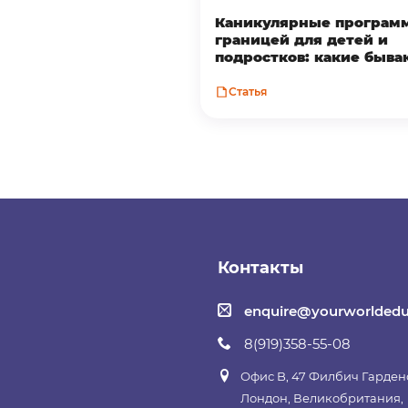
Каникулярные програм
границей для детей и
подростков: какие быва
выбрать лучшую?
Статья
Контакты
enquire@yourworldedu
8(919)358-55-08
Офис B, 47 Филбич Гарден
Лондон, Великобритания,