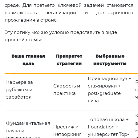
среде. Для третьего ключевой задачей становится
возможность легализации и долгосрочного
проживания в стране.
Эту логику можно условно представить в виде
простой схемы:
Ваша главная
Приоритет
Выбранные
цель
стратегии
инструменты
Прикладной вуз +
Карьера за
Р
Скорость и
стажировки +
рубежом и
с
практика
post-graduate
заработок
ч
виза
К
Топовая школа +
Фундаментальная
Престиж и
Foundation +
наука и
нетворкинг
университет Top-
исследования
л