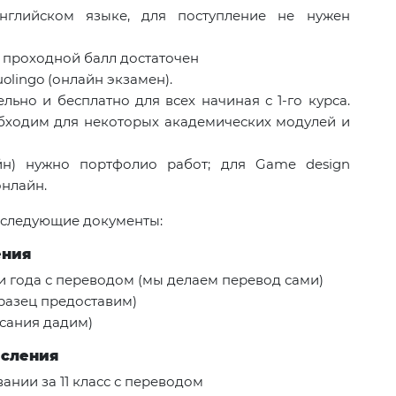
нглийском языке, для поступление не нужен
 проходной балл достаточен
olingo (онлайн экзамен).
ьно и бесплатно для всех начиная с 1-го курса.
бходим для некоторых академических модулей и
йн) нужно портфолио работ; для Game design
онлайн.
 следующие документы:
ения
и года с переводом (мы делаем перевод сами)
бразец предоставим)
сания дадим)
исления
ании за 11 класс с переводом