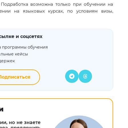
. Подработка возможна только при обучении на
ении на языковых курсах, по условиям визы,
сылке и соцсетях
а программы обучения
ельные кейсы
адержек
одписаться
и
и, но не знаете
това предложить