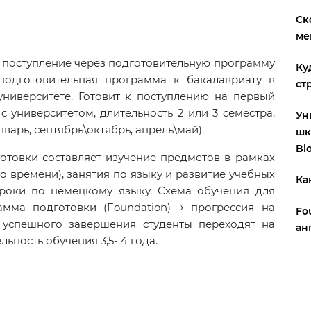
Ск
ме
 поступление через подготовительную программу
Ку
 подготовительная программа к бакалавриату в
ст
ниверситете. Готовит к поступлению на первый
с университетом, длительность 2 или 3 семестра,
Ун
нварь, сентябрь\октябрь, апрель\май).
шк
Bl
отовки составляет изучение предметов в рамках
 времени), занятия по языку и развитие учебных
Ка
уроки по немецкому языку. Схема обучения для
мма подготовки (Foundation) → прогрессия на
Fo
е успешного завершения студенты переходят на
ан
ьность обучения 3,5- 4 года.