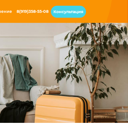
чение
8(919)358-55-08
Консультация