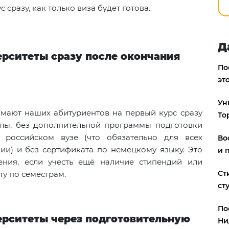
 сразу, как только виза будет готова.
Д
ерситеты сразу после окончания
По
эт
Ун
мают наших абитуриентов на первый курс сразу
То
олы, без дополнительной программы подготовки
 российском вузе (что обязательно для всех
Во
ии) и без сертификата по немецкому языку. Это
и 
ния, если учесть ещё наличие стипендий или
Ст
ту по семестрам.
ст
По
ерситеты через подготовительную
Ни