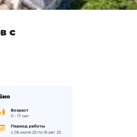
в с
Био
Возраст
11
- 17 лет
Период работы
с 06 июля 25 по 16 авг. 25