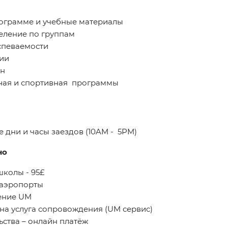
рограмме и учебные материалы
еление по группам
успеваемости
ии
он
ьная и спортивная программы
 дни и часы заездов (10AM - 5PM)
но
колы - 95£
\аэропорты
ение UM
на услуга сопровождения (UM сервис)
ьства
–
онлайн платёж