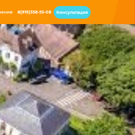
чение
8(919)358-55-08
Консультация