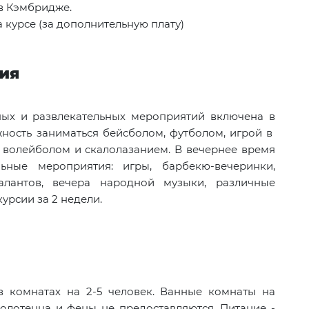
 в Кэмбридже.
курсе (за дополнительную плату)
ния
ых и развлекательных мероприятий включена в
жность заниматься бейсболом, футболом, игрой в
, волейболом и скалолазанием. В вечернее время
льные мероприятия: игры, барбекю-вечеринки,
талантов, вечера народной музыки, различные
курсии за 2 недели.
 комнатах на 2-5 человек. Ванные комнаты на
полотенца и фены не предоставляются. Питание -