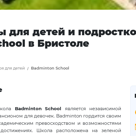
ы для детей и подростко
hool в Бристоле
ря для детей
Badminton School
е
школа
Badminton School
является независимой
нсионом для девочек. Badminton гордится своим
кадемическим превосходством и возможностями
х достижениях. Школа расположена на зеленой