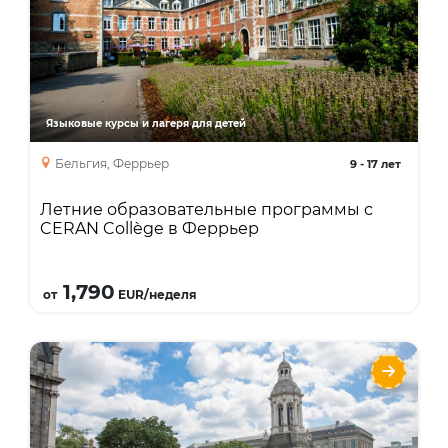
Опции
Языки
Курсы
Описание
изучение французского, английского,
голландского или немецкого языков,
интенсивный курс языка 28 уроков по
методике полного погружении, программы
Языковые курсы и лагеря для детей
по гольфу, теннису, верховой езде.
Бельгия, Феррьер
9
-
17 лет
Летние образовательные программы с
CERAN Collège в Феррьер
Подробнее
1,790
от
EUR/неделя
Летние образовательные программы с
Emerald Cultural Institute на базе Trinity
College в Дублине