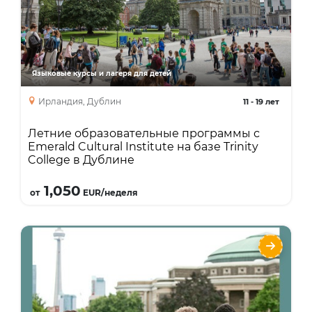
Языки
Курсы
Язык + спорт
Язык + отдых
Языковые курсы и лагеря для детей
Интенсивный курс
каникулярный курс
Ирландия, Дублин
11
-
19 лет
Летние образовательные программы с
Emerald Cultural Institute на базе Trinity
College в Дублине
Подробнее
1,050
от
EUR/неделя
UNIVERSITY OF TORONTO Летняя
каникулярная программа
Языки
Курсы
Описание