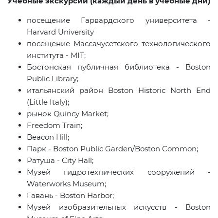
Учебные экскурсии (каждый день в учебные дни)
посещение Гарвардского университета -
Harvard
University
посещение Массачусетского технологического
института -
MIT
;
Бостонская публичная библиотека -
Boston
Public
Library
;
итальянский район
Boston Historic North End
(Little Italy);
рынок
Quincy Market;
Freedom Train;
Beacon Hill
;
Парк
- Boston Public Garden/Boston Common;
Ратуша -
City Hall;
Музей гидротехнических сооружений -
Waterworks
Museum
;
Гавань
- Boston Harbor;
Музей изобразительных искусств
- Boston