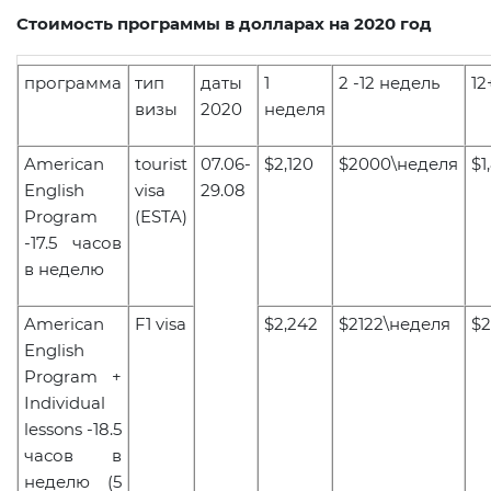
Стоимость программы в долларах на 2020 год
программа
тип
даты
1
2 -12 недель
12
визы
2020
неделя
American
tourist
07.06-
$
2,120
$
2000\неделя
$1,
English
visa
29.08
Program
(ESTA
)
-17.5
часов
в неделю
American
F
1
visa
$2,242
$2122\неделя
$2
English
Program +
Individual
lessons -18.5
часов в
неделю (5