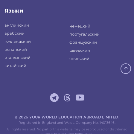
Языки
английский
немецкий
арабский
португальский
голландский
французский
испанский
шведский
итальянский
японский
китайский
© 2026 YOUR WORLD EDUCATION ABROAD LIMITED.
Registered in England and Wales. Company No. 14013646.
All rights reserved. No part of this website may be reproduced or distributed
without prior written permission.