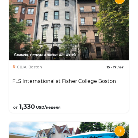
Опции
Языки
Курсы
Описание
Уникальные тематические лагеря на
кампусе Fisher College в Бостоне
Языковые курсы и лагеря для детей
США, Boston
15
-
17 лет
FLS International at Fisher College Boston
Подробнее
1,330
от
USD/неделя
Летние языковые программы для детей
и подростков с Anglo-Continental в