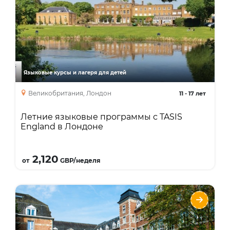
Языки
Курсы
Язык + спорт
Язык + отдых
Язык + искусство
Языковые курсы и лагеря для детей
Интенсивный курс
каникулярный курс
Великобритания, Лондон
11
-
17 лет
Летние языковые программы с TASIS
England в Лондоне
Подробнее
2,120
от
GBP/неделя
Летние образовательные программы с
CERAN Collège в Феррьер