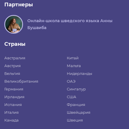
Партнеры
Онлайн-школа шведского языка Анны
Бушаиба
Страны
Австралия
Китай
Австрия
Мальта
Бельгия
Нидерланды
Великобритания
ОАЭ
Германия
Сингапур
Ирландия
США
Испания
Франция
Италия
Швейцария
Канада
Швеция