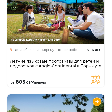
Борнмуте
Языки
Курсы
Описание
собственный кампус, расположение в
красивом курортном городе, есть
программы на зимние и весенние
Языковые курсы и лагеря для детей
каникулы.
Великобритания, Борнмут (южное побережье Англии)
10
-
17 лет
Летние языковые программы для детей и
подростков с Anglo-Continental в Борнмуте
Подробнее
805
от
GBP/неделя
Летние языковые программы с TASIS
England в Лондоне