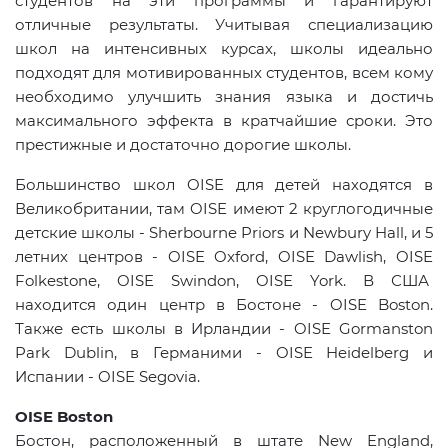
студентов на эти программы и гарантируют
отличные результаты. Учитывая специализацию
школ на интенсивных курсах, школы идеально
подходят для мотивированных студентов, всем кому
необходимо улучшить знания языка и достичь
максимального эффекта в кратчайшие сроки. Это
престижные и достаточно дорогие школы.
Большинство школ
OISE
для детей находятся в
Великобритании, там
OISE
имеют 2 круглогодичные
детские школы -
Sherbourne
Priors
и
Newbury
Hall
, и 5
летних центров -
OISE
Oxford
,
OISE
Dawlish
,
OISE
Folkestone
,
OISE
Swindon
,
OISE
York
. В США
находится один центр в Бостоне -
OISE
Boston
.
Также есть школы в Ирландии -
OISE
Gormanston
Park
Dublin
, в Германими -
OISE
Heidelberg
и
Испании -
OISE
Segovia
.
OISE Boston
Бостон, расположенный в штате New England,