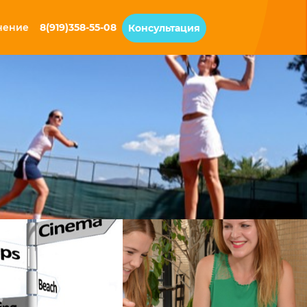
чение
8(919)358-55-08
Консультация