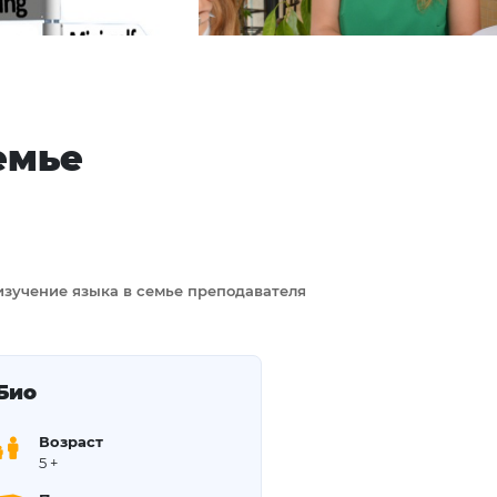
емье
изучение языка в семье преподавателя
Био
Возраст
5
+