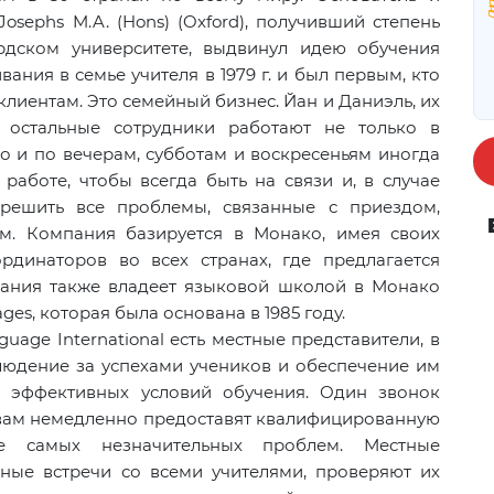
osephs M.A. (Hons) (Oxford), получивший степень
рдском университете, выдвинул идею обучения
ания в семье учителя в 1979 г. и был первым, кто
лиентам. Это семейный бизнес. Йан и Даниэль, их
е остальные сотрудники работают не только в
о и по вечерам, субботам и воскресеньям иногда
работе, чтобы всегда быть на связи и, в случае
зрешить все проблемы, связанные с приездом,
м. Компания базируется в Монако, имея своих
рдинаторов во всех странах, где предлагается
пания также владеет языковой школой в Монако
ages
, которая была основана в 1985 году.
uage International есть местные представители, в
людение за успехами учеников и обеспечение им
 эффективных условий обучения. Один звонок
 вам немедленно предоставят квалифицированную
 самых незначительных проблем. Местные
ные встречи со всеми учителями, проверяют их