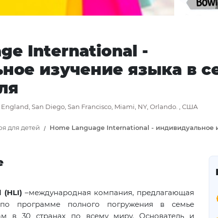
e International -
ное изучение языка в с
ля
 England, San Diego, San Francisco, Miami, NY, Orlando. , США
ря для детей
Home Language International - индивидуальное 
е
 (
HLI
)
–международная компания, предлагающая
 по программе полного погружения в семье
ам в 30 странах по всему миру. Основатель и