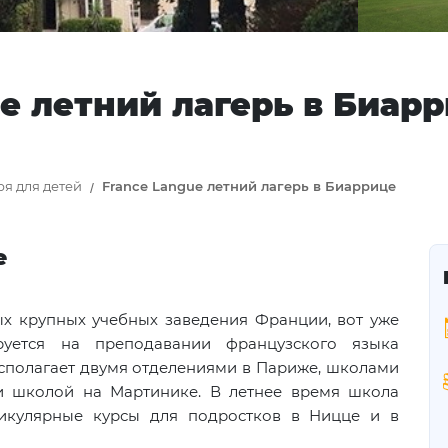
e летний лагерь в Биар
ря для детей
France Langue летний лагерь в Биаррице
е
ых крупных учебных заведения Франции, вот уже
руется на преподавании французского языка
сполагает двумя отделениями в Париже, школами
и школой на Мартинике. В летнее время школа
никулярные курсы для подростков в Ницце и в