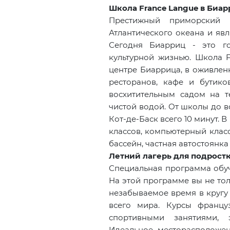
Школа France Langue в Биа
Престижный приморский 
Атлантического океана и яв
Сегодня Биарриц - это г
культурной жизнью. Школа
центре Биаррица, в оживленн
ресторанов, кафе и бутико
восхитительным садом на т
чистой водой. От школы до в
Кот-де-Баск всего 10 минут.
классов, компьютерный класс
бассейн, частная автостоянка
Летний лагерь для подростк
Специальная программа обуч
На этой программе вы не тол
незабываемое время в кругу 
всего мира. Курсы францу
спортивными занятиями, 
Идеальное месторасположе