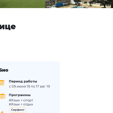
рице
Био
Период работы
с 09 июня 19 по 17 авг. 19
Программы
#Язык + спорт
#Язык + отдых
Серфинг