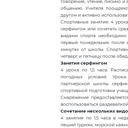
говорение, чтение, письмо и
общению. Учителя поощряют
другом и активно использовать
Спортивные занятия: 4 урока
серфингом или сочетать сра
видами спорта необходимо 
первый понедельник после за
минутах от школы. Спортивн
четверг и пятницу после обед
Занятия серфингом
4 урока по 1,5 часа. Распи
погодных условий. Уроки
партнерской школы серфин
спортивной подготовки учащи
Снаряжение предоставляетс
воспользоваться раздевалко
Сочетание нескольких видо
4 занятия по 1,5 часа в нед
пеший туризм, морской каяки