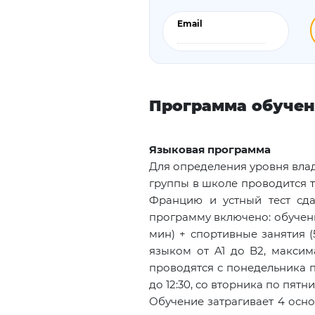
Email
Программа обуче
Языковая программа
Для определения уровня вла
группы в школе проводится т
Францию и устный тест сдаё
программу включено: обучени
мин) + спортивные занятия (
языком от A1 до B2, максим
проводятся с понедельника п
до 12:30, со вторника по пятни
Обучение затрагивает 4 осн