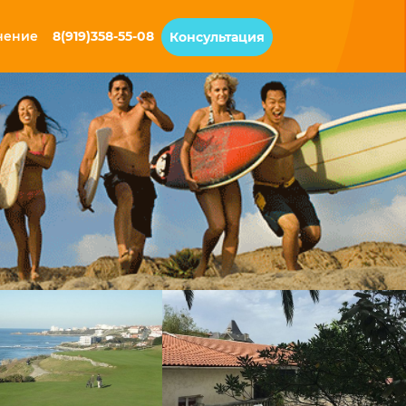
чение
8(919)358-55-08
Консультация