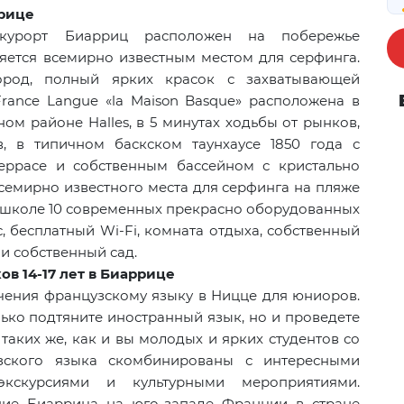
ррице
курорт Биарриц расположен на побережье
ляется всемирно известным местом для серфинга.
ород, полный ярких красок с захватывающей
France
Langue
«la Maison Basque» расположена в
ом районе Halles, в 5 минутах ходьбы от рынков,
в, в типичном баскском таунхаусе 1850 года с
еррасе и собственным бассейном с кристально
семирно известного места для серфинга на пляже
 В школе 10 современных прекрасно оборудованных
, бесплатный Wi-Fi, комната отдыха, собственный
 и собственный сад.
ов 14-17 лет в Биаррице
ения французскому языку в Ницце для юниоров.
ько подтяните иностранный язык, но и проведете
таких же, как и вы молодых и ярких студентов со
зского языка скомбинированы с интересными
экскурсиями и культурными мероприятиями.
ние Биаррица на юго-западе Франции в стране