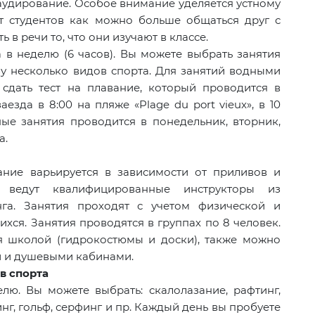
 аудирование. Особое внимание уделяется устному
 студентов как можно больше общаться друг с
 в речи то, что они изучают в классе.
 в неделю (6 часов). Вы можете выбрать занятия
зу несколько видов спорта. Для занятий водными
сдать тест на плавание, который проводится в
езда в 8:00 на пляже «Plage du port vieux», в 10
ые занятия проводится в понедельник, вторник,
а.
сание варьируется в зависимости от приливов и
 ведут квалифицированные инструкторы из
га. Занятия проходят с учетом физической и
хся. Занятия проводятся в группах по 8 человек.
я школой (гидрокостюмы и доски), также можно
й и душевыми кабинами.
в спорта
елю. Вы можете выбрать: скалолазание, рафтинг,
нг, гольф, серфинг и пр. Каждый день вы пробуете