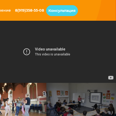
чение
8(919)358-55-08
Консультация
+ 1