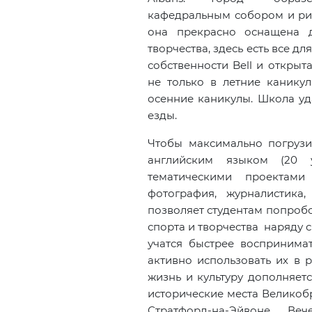
кафедральным собором и ри
она прекрасно оснащена 
творчества, здесь есть все д
собственности Bell и открыт
не только в летние каникул
осенние каникулы. Школа у
езды.
Чтобы максимально погрузит
английским языком (20 
тематическими проектами 
фотография, журналистика,
позволяет студентам попробо
спорта и творчества наряду 
учатся быстрее воспринимат
активно использовать их в 
жизнь и культуру дополняет
исторические места Великоб
Стратфорд-на-Эйвоне. Ве