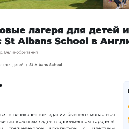
овые лагеря для детей и
 St Albans School в Англ
ир, Великобритания
ря для детей
St Albans School
е
тся в великолепном здании бывшего монастыря
жении красивых садов в одноимённом городе St
ц средневековой архитектуры с известным