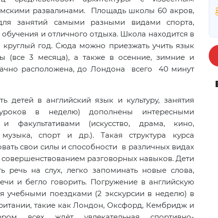
мскими развалинами. Площадь школы 60 акров,
для занятий самыми разными видами спорта,
ля обучения и отличного отдыха. Школа находится в
а круглый год. Сюда можно приезжать учить язык
ы (все 3 месяца), а также в осенние, зимние и
дачно расположена, до Лондона всего 40 минут
ь детей в английский язык и культуру, занятия
уроков в неделю) дополнены интересными
и факультативами (искусство, драма, кино,
 музыка, спорт и др.). Такая структура курса
вать свои силы и способности в различных видах
с совершенствованием разговорных навыков. Дети
ь речь на слух, легко запоминать новые слова,
речи и бегло говорить. Погружение в английскую
ся учебными поездками (2 экскурсии в неделю) в
ритании, такие как Лондон, Оксфорд, Кембридж и
чером всех ждёт увлекательная спортивно-