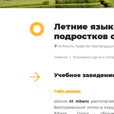
Летние язык
подростков с
St Albans, графство Хартфордш
Главная
Языковые курсы и лаге
Учебное заведени
Сайт школы
Школа
St Albans
располагае
Викторианской эпохи в окру
Albans. Город - образе