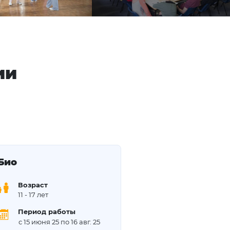
ии
Био
Возраст
11
- 17 лет
Период работы
с 15 июня 25 по 16 авг. 25