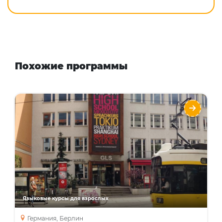
Похожие программы
Курсы немецкого языка для взрослых с
GLS
Языки
Курсы
Интенсивный курс
Курсы для учителей
Занятия с преподавателем один на один
Языковые курсы для взрослых
Бизнес курс
курс подготовки к экзаменам
Германия, Берлин