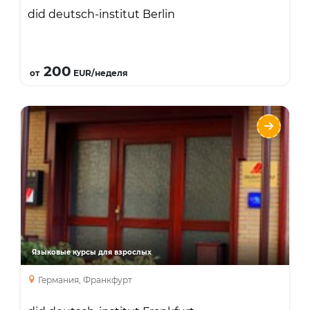
did deutsch-institut Berlin
Подробнее
200
от
EUR/неделя
did deutsch-institut Frankfurt
Языки
Курсы
Интенсивный курс
Курсы для учителей
Занятия с преподавателем один на один
Бизнес курс
Языковые курсы для взрослых
курс подготовки к экзаменам
каникулярный курс
Германия, Франкфурт