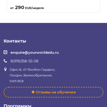
Подробнее
290
от
EUR/неделя
Контакты
enquire@yourworldedu.ru
8(919)358-55-08
Офис B, 47 Филбич Гарденс,
Лондон, Великобритания,
SW5 9EB
Отзывы на обучение
Программы