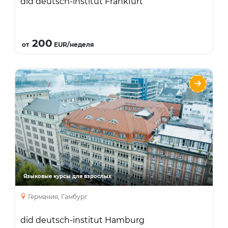
did deutsch-institut Frankfurt
Подробнее
200
от
EUR/неделя
did deutsch-institut Hamburg
Языки
Курсы
Интенсивный курс
Курсы для учителей
Занятия с преподавателем один на один
Бизнес курс
Языковые курсы для взрослых
курс подготовки к экзаменам
каникулярный курс
Германия, Гамбург
did deutsch-institut Hamburg