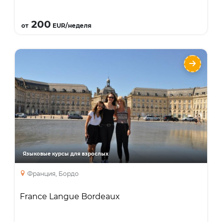
Подробнее
200
от
EUR/неделя
France Langue Bordeaux
Языки
Курсы
Интенсивный курс
Курсы для учителей
Занятия с преподавателем один на один
Бизнес курс
Языковые курсы для взрослых
курс подготовки к экзаменам
специальные курсы
Франция, Бордо
France Langue Bordeaux