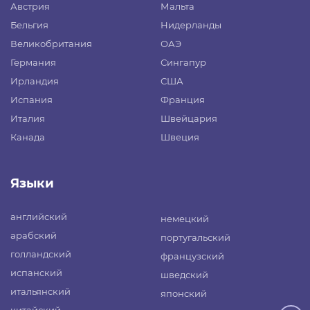
Австрия
Мальта
Бельгия
Нидерланды
Великобритания
ОАЭ
Германия
Сингапур
Ирландия
США
Испания
Франция
Италия
Швейцария
Канада
Швеция
Языки
английский
немецкий
арабский
португальский
голландский
французский
испанский
шведский
итальянский
японский