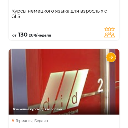
специальные курсы
Курсы немецкого языка для взрослых с
GLS
Подробнее
130
от
EUR/неделя
did deutsch-institut Berlin
Языки
Курсы
Интенсивный курс
Курсы для учителей
Занятия с преподавателем один на один
Бизнес курс
Языковые курсы для взрослых
курс подготовки к экзаменам
каникулярный курс
Германия, Берлин