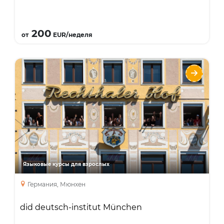
Подробнее
200
от
EUR/неделя
did deutsch-institut München
Языки
Курсы
Интенсивный курс
Курсы для учителей
Занятия с преподавателем один на один
Бизнес курс
Языковые курсы для взрослых
курс подготовки к экзаменам
каникулярный курс
Германия, Мюнхен
did deutsch-institut München