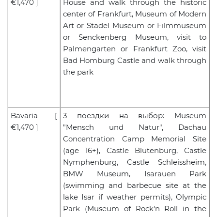
€1,470 ]
House and walk through the historic
center of Frankfurt, Museum of Modern
Art or Städel Museum or Filmmuseum
or Senckenberg Museum, visit to
Palmengarten or Frankfurt Zoo, visit
Bad Homburg Castle and walk through
the park
Bavaria
[
3
поездки на выбор
: Museum
€1,470 ]
"Mensch und Natur", Dachau
Concentration Camp Memorial Site
(age 16+), Castle Blutenburg, Castle
Nymphenburg, Castle Schleissheim,
BMW Museum, Isarauen Park
(swimming and barbecue site at the
lake Isar if weather permits), Olympic
Park (Museum of Rock'n Roll in the