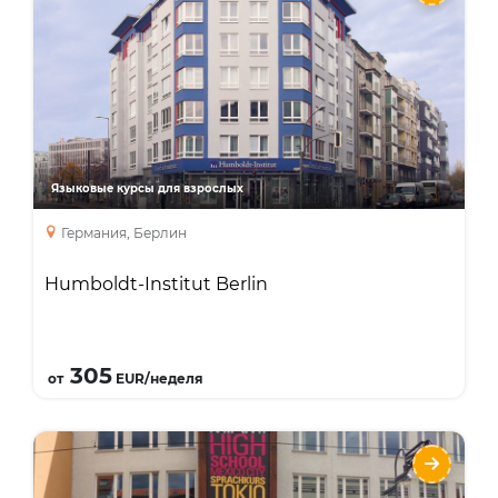
Языки
Курсы
Интенсивный курс
Занятия с преподавателем один на один
курс подготовки к экзаменам
Языковые курсы для взрослых
Германия, Берлин
Humboldt-Institut Berlin
Подробнее
305
от
EUR/неделя
Курсы немецкого языка для взрослых с
GLS