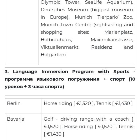
Olympic Tower, SeaLife Aquarium),
Deutsches Museum (biggest museum
in Europe), Munich Tierpark/ Zoo,
Munich Town Centre (sightseeing and
shopping sites: Marienplatz,
Hofbräuhaus, Maximilianstrasse,
Viktualienmarkt, Residenz and
Hofgarten)
3. Language Immersion Program with Sports -
программа языкового погружения + спорт (10
уроков + 3 часа спорта)
Berlin
Horse riding [ €1,520 ], Tennis [ €1,430 ]
Bavaria
Golf - driving range with a coach [
€1,520 ], Horse riding [ €1,520 ], Tennis
[ €1,430 ]