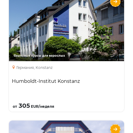
Языки
Курсы
Интенсивный курс
Занятия с преподавателем один на один
курс подготовки к экзаменам
Языковые курсы для взрослых
Германия, Konstanz
Humboldt-Institut Konstanz
Подробнее
305
от
EUR/неделя
Humboldt-Institut Berlin