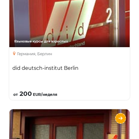
Интенсивный курс
Курсы для учителей
Занятия с преподавателем один на один
Бизнес курс
Языковые курсы для взрослых
курс подготовки к экзаменам
каникулярный курс
Германия, Берлин
did deutsch-institut Berlin
Подробнее
200
от
EUR/неделя
did deutsch-institut Frankfurt
Языки
Курсы