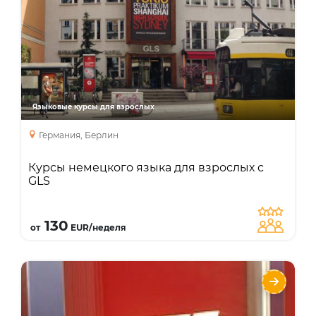
Языки
Курсы
Интенсивный курс
Курсы для учителей
Занятия с преподавателем один на один
Языковые курсы для взрослых
Бизнес курс
курс подготовки к экзаменам
Германия, Берлин
специальные курсы
Курсы немецкого языка для взрослых с
GLS
Подробнее
130
от
EUR/неделя
did deutsch-institut Berlin
Языки
Курсы