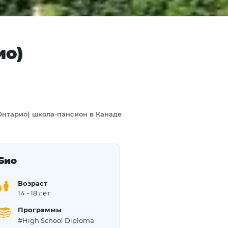
ио)
(Онтарио) школа-пансион в Канаде
Био
Возраст
14
- 18 лет
Программы
#High School Diploma