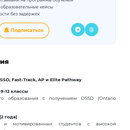
отзывами на программы обучения
 образовательные кейсы
ости без задержек
Подписаться
ния
SSD
,
Fast
-
Track
,
AP
и
Elite
Pathway
9-12 классы
го образования с получением OSSD (Ontario
2 года)
 и мотивированных студентов с высокой