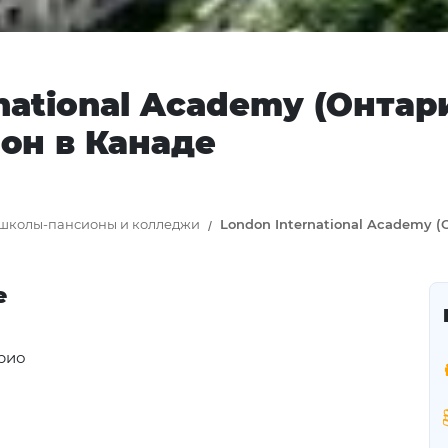
national Academy (Онтар
он в Канаде
 школы-пансионы и колледжи
London International Academy 
е
рио