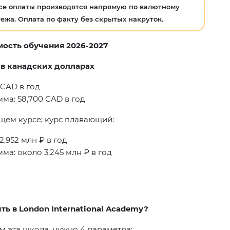
се оплаты производятся напрямую по валютному
ежа. Оплата по факту без скрытых накруток.
ость обучения 2026-2027
 в канадских долларах
 CAD в год
а: 58,700 CAD в год
щем курсе; курс плавающий:
,952 млн ₽ в год
а: около 3.245 млн ₽ в год
ть в London International Academy?
м эта школа, нужно 4 параметра: