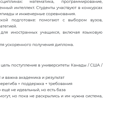
циплинах: математика, программирование,
енный интеллект. Студенты участвуют в конкурсах
импиады и инженерные соревнования.
ской подготовке: помогают с выбором вузов,
атегией.
для иностранных учащихся, включая языковую
ля ускоренного получения диплома.
и цель поступление в университеты Канады / США /
M и важна академика и результат
 перегиба = поддержка + требования
 ещё не идеальный, но есть база
огут, но пока не раскрылись и им нужна система,