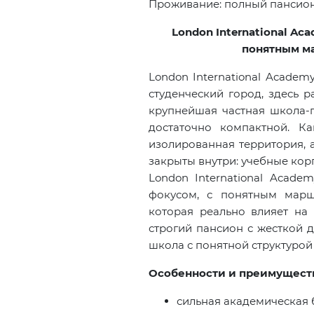
Проживание: полный пансион
London International Ac
понятным м
London International Academ
студенческий город, здесь р
крупнейшая частная школа-п
достаточно компактной. К
изолированная территория, 
закрыты внутри: учебные корп
London International Acade
фокусом, с понятным марш
которая реально влияет на 
строгий пансион с жесткой 
школа с понятной структурой
Особенности и преимущест
сильная академическая 