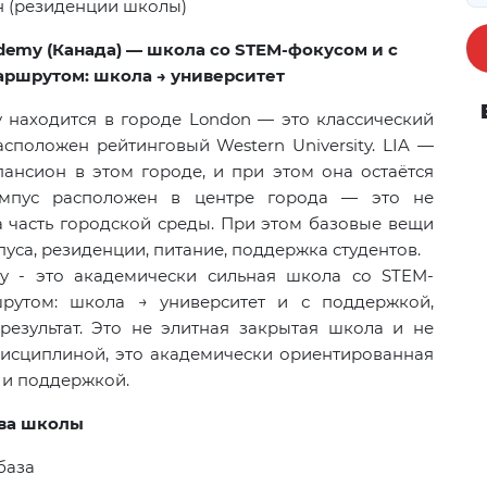
 (резиденции школы)
ademy (Канада) — школа со STEM-фокусом и с
аршрутом: школа → университет
y находится в городе London — это классический
асположен рейтинговый Western University. LIA —
ансион в этом городе, и при этом она остаётся
ампус расположен в центре города — это не
а часть городской среды. При этом базовые вещи
уса, резиденции, питание, поддержка студентов.
my - это академически сильная школа со STEM-
рутом: школа → университет и с поддержкой,
результат. Это не элитная закрытая школа и не
дисциплиной, это академически ориентированная
 и поддержкой.
ва школы
база