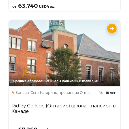
Подробнее
63,740
от
USD/год
Ridley College (Онтарио) школа – пансион
в Канаде
Языки
Курсы
High School Diploma
Среднее образование: школы-пансионы и колледжи
Канада, Сент Катаринс, провинция Онтарио
14
-
18 лет
Ridley College (Онтарио) школа – пансион в
Канаде
Подробнее