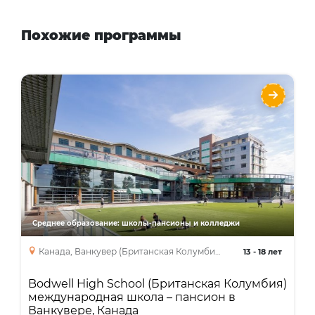
Похожие программы
Bodwell High School (Британская
Колумбия) международная школа –
пансион в Ванкувере, Канада
Языки
Курсы
High School Diploma
Среднее образование: школы-пансионы и колледжи
Канада, Ванкувер (Британская Колумбия)
13
-
18 лет
Bodwell High School (Британская Колумбия)
международная школа – пансион в
Ванкувере, Канада