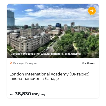
London International Academy (Онтарио)
школа-пансион в Канаде
Языки
Курсы
High School Diploma
Среднее образование: школы-пансионы и колледжи
Канада, Лондон
14
-
18 лет
London International Academy (Онтарио)
школа-пансион в Канаде
Подробнее
38,830
от
USD/год