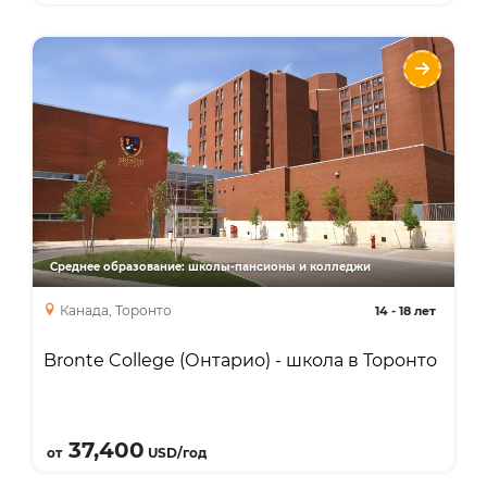
Bronte College (Онтарио) - школа в
Торонто
Языки
Курсы
High School Diploma
Среднее образование: школы-пансионы и колледжи
Канада, Торонто
14
-
18 лет
Bronte College (Онтарио) - школа в Торонто
Подробнее
37,400
от
USD/год