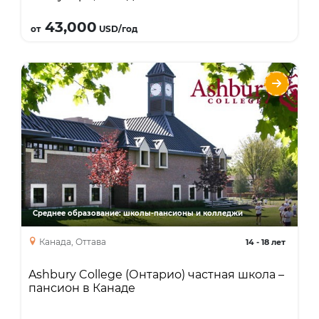
Подробнее
43,000
от
USD/год
Ashbury College (Онтарио) частная школа
– пансион в Канаде
Языки
Курсы
High School Diploma
Среднее образование: школы-пансионы и колледжи
Канада, Оттава
14
-
18 лет
Ashbury College (Онтарио) частная школа –
пансион в Канаде