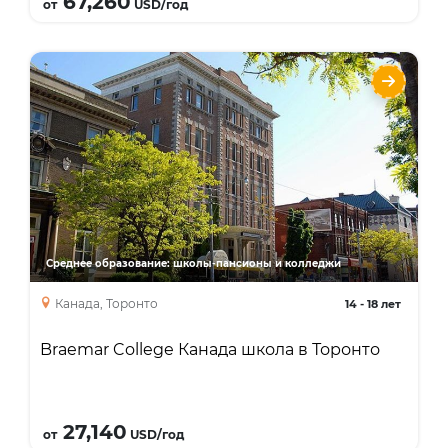
67,260
от
USD/год
Braemar College Канада школа в Торонто
Языки
Курсы
High School Diploma
Среднее образование: школы-пансионы и колледжи
Канада, Торонто
14
-
18 лет
Braemar College Канада школа в Торонто
Подробнее
27,140
от
USD/год