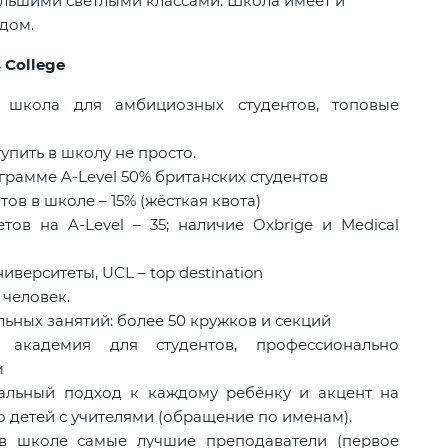
 большими светлыми классами. Школа имеет и
дом.
 College
 школа для амбициозных студентов, топовые
упить в школу не просто.
грамме A-Level 50% британских студентов
ов в школе – 15% (жёсткая квота)
ов на A-Level – 35; наличие Oxbrige и Medical
иверситеты, UCL – top destination
 человек.
ных занятий: более 50 кружков и секций
я академия для студентов, профессионально
м
альный подход к каждому ребёнку и акцент на
о детей с учителями (обращение по именам).
в школе самые лучшие преподаватели (первое