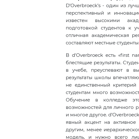
D’Overbroeck’s - один из лу
перспективный и инноваци
известен высокими акад
подготовкой студентов к у
отличная академическая ре
составляют местные студенты
В d'Overbroeck есть «first 
блестящие результаты. Студ
в учебе, преуспевают в в
результаты школы впечатляющ
не единственный критерий 
студентам много возможност
Обучение в колледже эт
возможностей для личного ра
и многое другое. d’Overbroe
явный акцент на активное 
другим, менее иерархическо
модель, и нужно всего ли