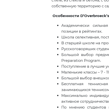
стиле, из стекла и бетона, с
собственную территорию с са
Особенности D’Overbroeck’s
Академически сильная
позиции в рейтингах.
Школа селективная, пост
В старшей школе на про
Русскоговоряших студент
Большой выбор предмет
Preparation Program.
Поступление в лучшие ун
Маленькие классы – 7 - 11
Большой выбор внешколь
Бесплатная теннисна
занимающихся теннисо
Максимально индивиду
активное сотрудничеств
По мнению студентов 