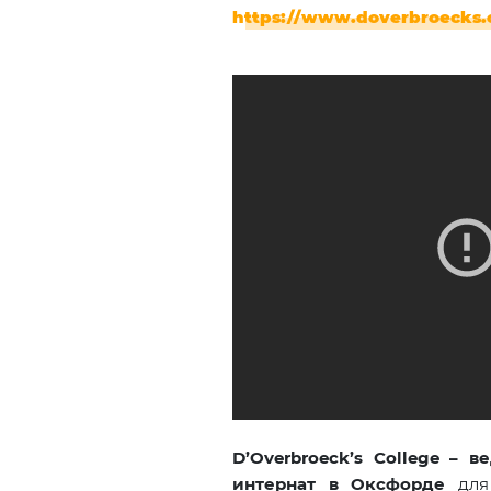
https
://
www
.
doverbroecks
.
D’Overbroeck’s College –
интернат в Оксфорде
для 