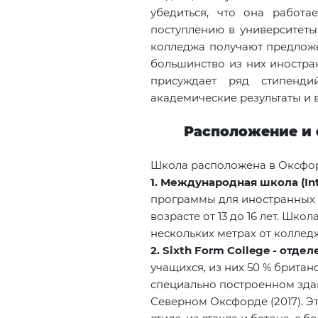
убедиться, что она работа
поступлению в университеты
колледжа получают предложе
большинство из них иностран
присуждает ряд стипенди
академические результаты и 
Расположение и с
Школа расположена в Оксфор
1. Международная школа (Int
программы для иностранных с
возрасте от 13 до 16 лет. Шко
нескольких метрах от коллед
2. Sixth Form
College
- отдел
учащихся, из них 50 % британ
специально построенном зда
Северном Оксфорде (2017). Э