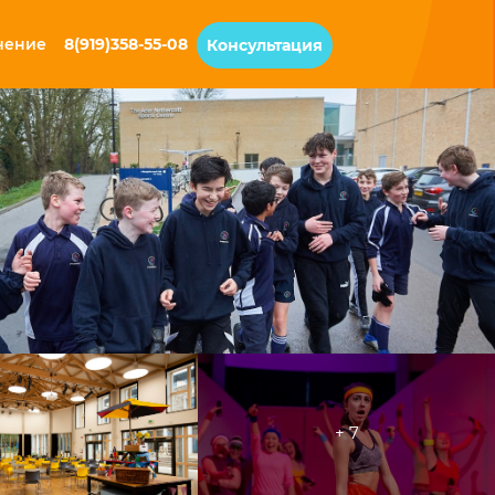
чение
8(919)358-55-08
Консультация
+ 7