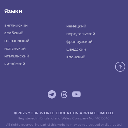
Языки
английский
немецкий
арабский
португальский
голландский
французский
испанский
шведский
итальянский
японский
китайский
© 2026 YOUR WORLD EDUCATION ABROAD LIMITED.
Registered in England and Wales. Company No. 14013646.
All rights reserved. No part of this website may be reproduced or distributed