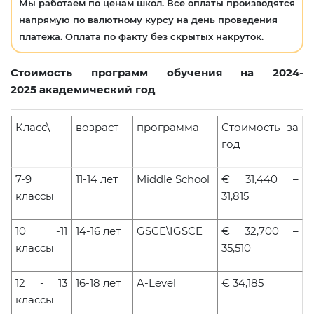
Мы работаем по ценам школ. Все оплаты производятся
напрямую по валютному курсу на день проведения
платежа. Оплата по факту без скрытых накруток.
Стоимость программ обучения на 2024-
2025 академический год
Класс\
возраст
программа
Стоимость за
год
7-9
11-14 лет
Middle School
€
31
,
440
–
классы
31
,8
15
10 -11
14-1
6
лет
GSCE\IGSCE
€ 32,700 –
классы
35,510
12 - 13
16-18 лет
A
-
Level
€
34
,
18
5
классы