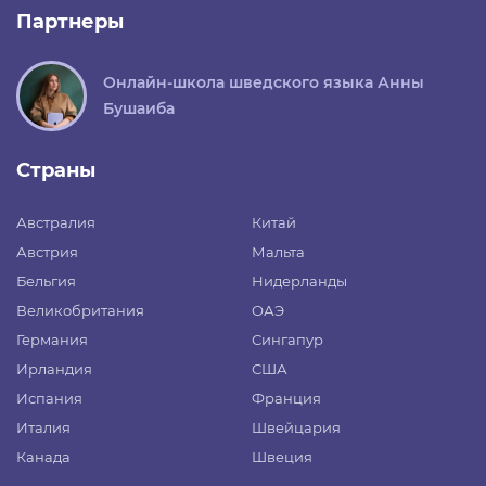
Партнеры
Онлайн-школа шведского языка Анны
Бушаиба
Страны
Австралия
Китай
Австрия
Мальта
Бельгия
Нидерланды
Великобритания
ОАЭ
Германия
Сингапур
Ирландия
США
Испания
Франция
Италия
Швейцария
Канада
Швеция