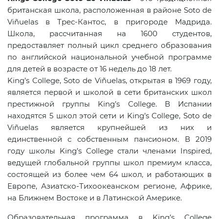
британская школа, расположенная в районе
Soto
de
Vi
ñ
uelas
в Трес-Кантос, в пригороде Мадрида.
Школа, рассчитанная на 1600 студентов,
предоставляет полный цикл среднего образования
по английской национальной учебной программе
для детей в возрасте от 16 недель до 18 лет.
King
’
s
College
,
Soto
de
Vi
ñ
uelas
, открытая в 1969 году,
является первой и школой в сети британских школ
престижной группы King’s College. В Испании
находятся 5 школ этой сети и
King
’
s
College
,
Soto
de
Vi
ñ
uelas
является крупнейшей из них и
единственной с собственным пансионом. В 2019
году школы King’s College стали членами Inspired,
ведущей глобальной группы школ премиум класса,
состоящей из более чем 64 школ, и работающих в
Европе, Азиатско-Тихоокеанском регионе, Африке,
на Ближнем Востоке и в Латинской Америке.
Образовательная программа в
King
’
s
College