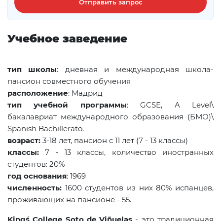
Отправить запрос
Учебное заведение
тип школы
: дневная и международная школа-
пансион совместного обучения
расположение
: Мадрид
тип учебной программы
: GCSE, A Level\
бакалавриат международного образования (БМО)\
Spanish Bachillerato.
возраст:
3-18 лет, пансион с 11 лет (7 - 13 классы)
классы:
7 - 13 классы, количество иностранных
студентов: 20%
год основания
: 1969
численность:
1600 студентов из них 80% испанцев,
проживающих на пансионе - 55.
King
s
College
Soto
de
Vi
ñ
uelas
- это традиционная