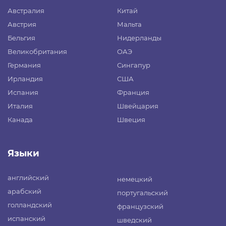
Австралия
Китай
Австрия
Мальта
Бельгия
Нидерланды
Великобритания
ОАЭ
Германия
Сингапур
Ирландия
США
Испания
Франция
Италия
Швейцария
Канада
Швеция
Языки
английский
немецкий
арабский
португальский
голландский
французский
испанский
шведский