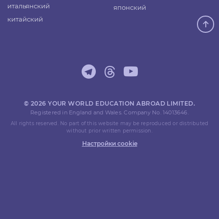
итальянский
японский
китайский
© 2026 YOUR WORLD EDUCATION ABROAD LIMITED.
Registered in England and Wales. Company No. 14013646.
All rights reserved. No part of this website may be reproduced or distributed
without prior written permission.
Настройки cookie