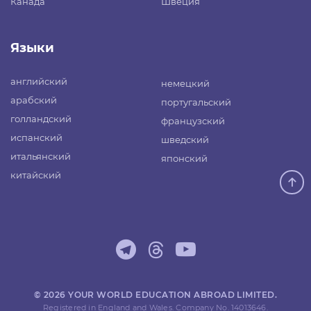
Канада
Швеция
Языки
английский
немецкий
арабский
португальский
голландский
французский
испанский
шведский
итальянский
японский
китайский
© 2026 YOUR WORLD EDUCATION ABROAD LIMITED.
Registered in England and Wales. Company No. 14013646.