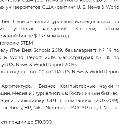
х университетов США (рейтинг U. S. News & World
 Tier 1 «высочайший уровень исследований» по
ших учебных заведений Карнеги; объем
ваний: более $ 357 млн в год
атегорию STEM
у (The Best Schools 2019, бакалавриат); № 14 по
s & World Report 2019, магистратура); № 15 по
(U.S. News & World Report 2019).
ры входят в топ 100 в США
U
.
S
.
News
&
World
Report
: Архитектура, Бизнес; Компьютерные науки и
ии, Медиа и Журналистика; Гостиничный бизнес.
или стажировку OPT в компаниях (2017-2019):
,
Facebook
,
HP
,
Nike
, Nintendo, PACCAR Inc., T-Mobile,
стипендии до $10,000