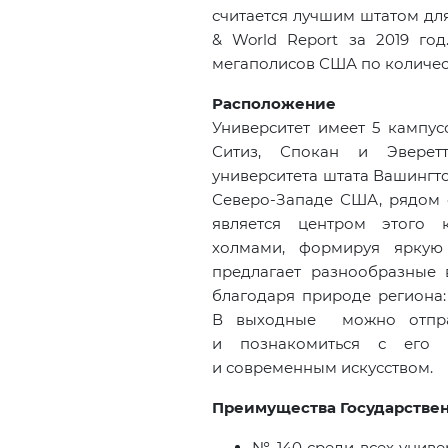
считается лучшим штатом дл
&
World
Report
за 2019 год
мегаполисов США по количест
Расположение
Университет имеет 5 кампус
Ситиз, Спокан и Эверетт
университета штата Вашингто
Северо-Западе США, рядом с
является центром этого 
холмами, формируя яркую 
предлагает разнообразные 
благодаря природе региона: 
В
выходные можно отпра
и
познакомиться с
его 
и
современным искусством.
Преимущества Государствен
№ 140 среди всех универ