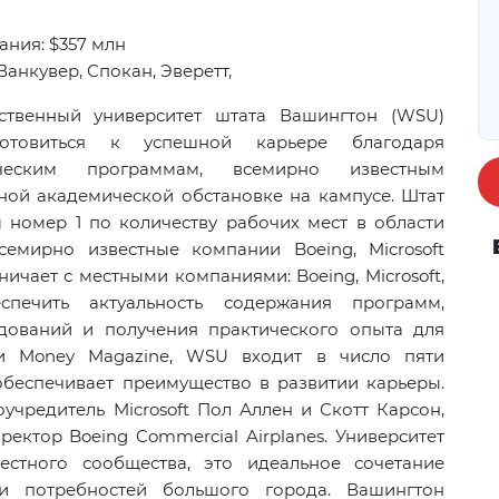
ания: $357 млн
Ванкувер, Спокан, Эверетт,
рственный университет штата Вашингтон (WSU)
готовиться к успешной карьере благодаря
ическим программам, всемирно известным
ной академической обстановке на кампусе. Штат
м номер 1 по
количеству рабочих мест в
области
семирно известные компании Boeing, Microsoft
ичает с местными компаниями: Boeing, Microsoft,
спечить актуальность содержания программ,
дований и получения практического опыта для
ии Money Magazine, WSU входит в число пяти
обеспечивает преимущество в развитии карьеры.
учредитель Microsoft Пол Аллен и Скотт Карсон,
ектор Boeing Commercial Airplanes. Университет
естного сообщества, это идеальное сочетание
и
потребностей большого города. Вашингтон