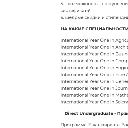
5. возможность поступлен
сертификата!
6. щедрые скидки и стипенди
НА КАКИЕ СПЕЦИАЛЬНОСТИ
International Year One in Agric
International Year One in Archi
International Year One in Busin
International Year One in Comp
International Year One in Engi
International Year One in Fine 
International Year One in Gener
International Year One in Jou
International Year One in Math
International Year One in Scien
Direct Undergraduate - Пр
Программа Бакалавриата Bach