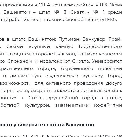
я проживания в США согласно рейтингу
U
.
S
.
News
. Вашингтон – штат № 3, Сиэтл - № 1 среди
ву рабочих мест в технических областях (STEM).
ов в штате Вашингтон: Пульман, Ванкувер, Трай-
. Самый крупный кампус Государственного
н находится в городе Пульман, на Тихоокеанском
о Споканом и недалеко от Сиэтла. Университет
красивейшего города, окруженного пологими
и динамичную студенческую культуру. Город
возможности для
активного проведения досуга
горы, реки, озера и
километры зеленых холмов.
виться в
Сиэтл, крупнейший город в
штате,
богатой культурой, знаменитыми кофейнями
ного университета штата Вашингтон
ситетов США (U.S. News & World Report 2019) и №