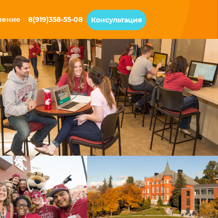
чение
8(919)358-55-08
Консультация