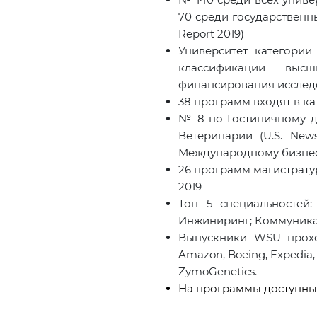
70 среди государственны
Report 2019)
Университет категории
классификации выс
финансирования исследо
38 программ входят в к
№ 8 по Гостиничному дел
Ветеринарии (U.S. New
Международному бизнесу 
26 программ магистрату
2019
Топ 5 специальностей
Инжиниринг; Коммуникац
Выпускники WSU проход
Amazon
,
Boeing
,
Expedia
ZymoGenetics.
На программы доступны 