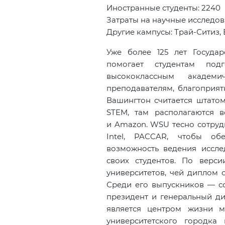
Иностранные студенты: 2240
Затраты на
научные исследов
Другие кампусы: Трай-Ситиз, 
Уже более 125 лет Госуда
помогает студентам под
высококлассным академ
преподавателям, благоприят
Вашингтон считается штато
STEM
, там располагаются в
и Amazon. WSU тесно сотрудн
Intel, PACCAR, чтобы обе
возможность ведения иссле
своих студентов. По верс
университетов, чей диплом 
Среди его выпускников — со
президент и генеральный дир
является центром жизни м
университетского городка 