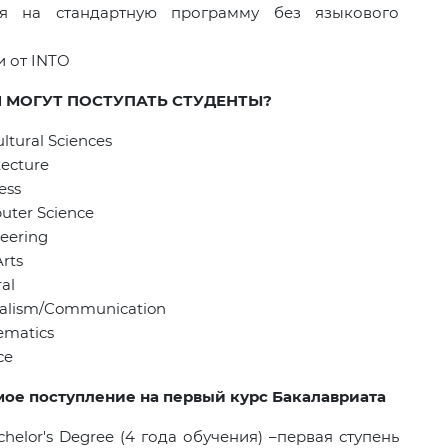
ия на стандартную программу без языкового
и от
INTO
 МОГУТ ПОСТУПАТЬ СТУДЕНТЫ?
ultural Sciences
tecture
ess
uter Science
neering
Arts
al
rnalism/Communication
ematics
ce
ямое поступление на первый курс Бакалавриата
elor's Degree (4 года обучения) –первая ступень