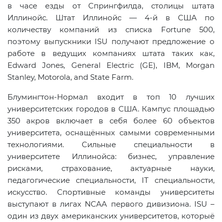
в часе езды от Спрингфилда, столицы штата
Иллинойс. Штат Иллинойс — 4‑й в США по
количеству компаний из списка
Fortune
500,
поэтому выпускники ISU получают предложение о
работе в ведущих компаниях штата таких как,
Edward Jones, General Electric (GE), IBM, Morgan
Stanley, Motorola, and State Farm.
Блумингтон-Нормал входит в топ 10 лучших
университетских городов в США. Кампус площадью
350 акров включает в себя более 60 объектов
университета, оснащённых самыми современными
технологиями.
C
ильные специальности в
университете Иллинойса: бизнес, управление
рисками, страхование, актуарные науки,
педагогические специальности,
IT
специальности,
искусство. Спортивные команды университеты
выступают в лигах NCAA первого дивизиона. ISU –
один из двух американских университетов, которыё