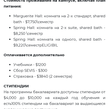
Стоимость проживания на кампусе, включая план
питания:
Marguerite
Hall
: комната на 2-х стандарт,
shared
bath
- $7,750\семестр
Spring Hall:
комната на
2-
х
suite, shared bath -
$8,250 \
семестр
Spring
Hall
: комната на одного,
shared
bath
-
$9,220\семестр
ELIGIBIL
Оплачивается дополнительно
Учебники -
$1
200
Сбор
SEVIS
-
$
300
Страховка -
$
3840 (2 семестра)
СТИПЕНДИИ
На программы бакалавриата доступны стипендии от
$4,000 до $10,000 на каждый год обучения и
есть100% стипендии на бакалавриат за выдающиеся