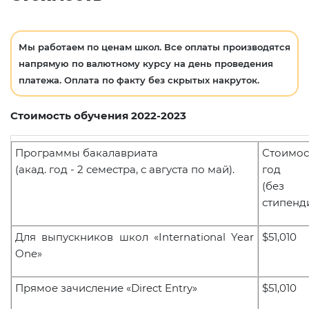
Мы работаем по ценам школ. Все оплаты производятся
напрямую по валютному курсу на день проведения
платежа. Оплата по факту без скрытых накруток.
Стоимость обучения 2022-2023
Программы бакалавриата
Стоимо
(акад. год - 2 семестра, с августа по май).
год
(без
стипенд
Для выпускников школ
«International Year
$5
1
,
0
10
One»
Прямое зачисление «Direct Entry»
$5
1
,
0
10