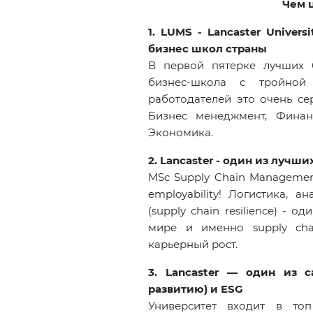
Чем 
1. LUMS - Lancaster Unive
бизнес школ страны
В первой пятерке лучших б
бизнес-школа с тройной
работодателей это очень се
Бизнес менеджмент, Финанс
Экономика.
2. Lancaster -
один из лучши
MSc Supply Chain Manageme
employability!
Логистика, ан
(
supply
chain
resilience
) - од
мире и именно supply cha
карьерный рост.
3. Lancaster — один из с
развитию) и ESG
Университет входит в топ