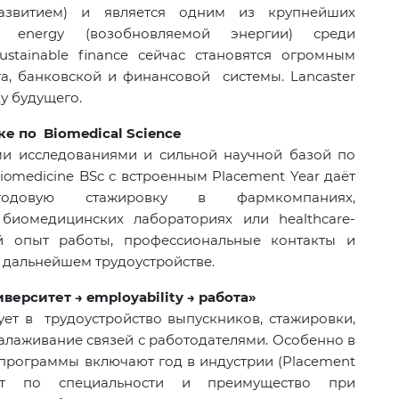
развитием) и является одним из крупнейших
e energy (возобновляемой энергии) среди
stainable finance сейчас становятся огромным
а, банковской и финансовой системы. Lancaster
у будущего.
ке по Biomedical Science
ми исследованиями и сильной научной базой по
omedicine BSc с встроенным Placement Year даёт
одовую стажировку в фармкомпаниях,
 биомедицинских лабораториях или healthcare-
ый опыт работы, профессиональные контакты и
 дальнейшем трудоустройстве.
иверситет → employability → работа»
ует в трудоустройство выпускников, стажировки,
алаживание связей с работодателями. Особенно в
программы включают год в индустрии (Placement
ыт по специальности и преимущество при