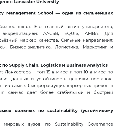
ценен
Lancaster University
rsity Management School —
одна из сильнейших
изнес школ. Это главный актив университета,
 аккредитацией: AACSB, EQUIS, AMBA. Для
рьёзный маркер качества. Сильные направления:
ы, Бизнес-аналитика, Логистика, Маркетинг и
х по
Supply Chain, Logistics
и
Business Analytics
nt
Ланкастера
—
топ
-15
в мире и топ
-10
в мире по
ализ данных и устойчивость цепочки поставок
ин из самых быстрорастущих карьерных треков в
in сейчас даёт более стабильный и быстрый
амых сильных по sustainability (устойчивому
 мировых вузов по Sustainability Governance