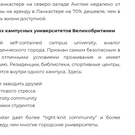
анкастере на северо-западе Англии недалеко от
ы на аренду в Ланкастере на 70% дешевле, чем в
ть жизни доступной.
ших кампусных университетов Великобритании
ный
self
-
contained
campus
university
, аналог
уденческого города. Признан самым безопасным в
я отличными условиями проживания и имеет
ию. Резиденции, библиотеки, спортивные центры,
тся внутри одного кампуса. Здесь:
е заводить друзей
тового стресса
rsity community
ржки студентов
ter даёт более “tight-knit community” и более
ду, чем многие городские университеты.