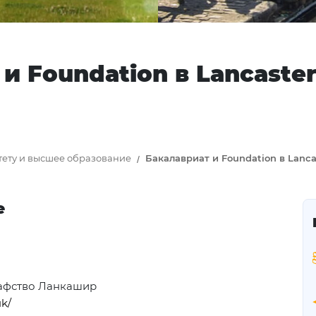
и Foundation в Lancaste
тету и высшее образование
Бакалавриат и Foundation в Lancas
е
рафство Ланкашир
uk/