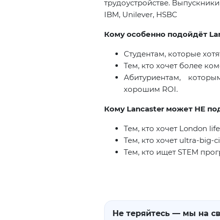
трудоустройстве. Выпускники
IBM
,
Unilever
,
HSBC
Кому особенно подойдёт Lanc
Студентам, которые хотя
Тем, кто хочет более ко
Абитуриентам, котор
хорошим ROI.
Кому Lancaster может НЕ по
Тем, кто хочет London lif
Тем, кто хочет
ultra
-
big
-
c
Тем, кто ищет
STEM
прог
Не теряйтесь — мы на св