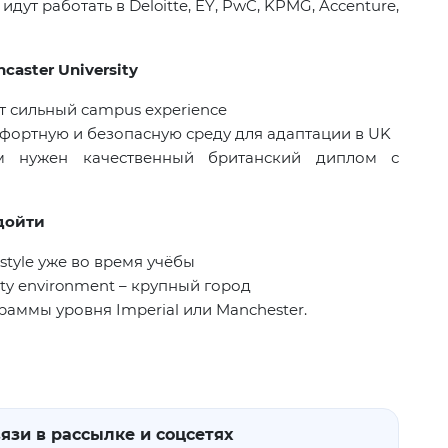
 идут работать в
Deloitte
,
EY
,
PwC
,
KPMG
,
Accenture
,
aster University
т сильный campus experience
мфортную и безопасную среду для адаптации в UK
ым нужен качественный британский диплом с
дойти
estyle уже во время учёбы
ity
environment
– крупный город
раммы уровня
Imperial
или
Manchester
.
язи в рассылке и соцсетях