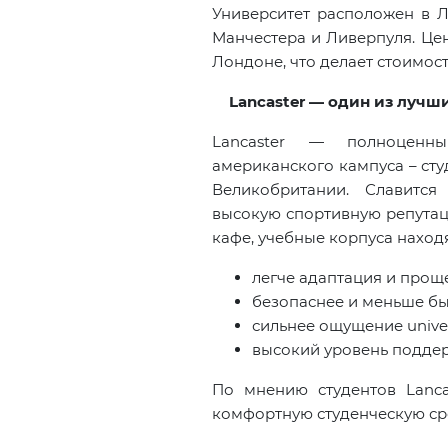
Университет расположен в Л
Манчестера и Ливерпуля. Цен
Лондоне, что делает стоимос
Lancaster — один из луч
Lancaster
— полноцен
американского кампуса – ст
Великобритании. Славитс
высокую спортивную репутац
кафе, учебные корпуса находя
легче адаптация и прощ
безопаснее и меньше бы
сильнее ощущение unive
высокий уровень подде
По мнению студентов Lancas
комфортную студенческую сре