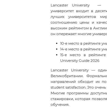
Lancaster University — 
университет входит в десят
лучших университетов м
соотношению цены и качес
высоким рейтингом в Англии,
он опережает многие универ
10-е место в рейтинге у
14-е место в рейтинге у
1
5
-
е место в рейтинге
University Guide 202
6
Lancaster University — од
Великобритании. Формальн
направлений обходит их по 
student satisfaction. Это оче
Многие программы доступны
стажировки, которая позвол
обучения.