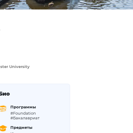
r
ter University
Био
Программы
#Foundation
#Бакалавриат
Предметы