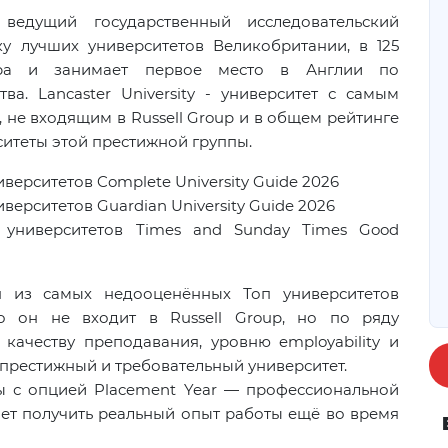
ведущий государственный исследовательский
ку лучших университетов Великобритании, в 125
ира и занимает первое место в Англии по
тва.
Lancaster
University
- университет с самым
 не входящим в Russell Group и в общем рейтинге
ситеты этой престижной группы.
ниверситетов
Complete
University
Guide
2026
ниверситетов
Guardian
University
Guide
2026
 университетов
Times and Sunday Times Good
ин из самых недооценённых Топ университетов
о он не входит в Russell Group, но по ряду
качеству преподавания, уровню employability и
нь престижный и требовательный университет.
 с опцией Placement Year — профессиональной
яет получить реальный опыт работы ещё во время