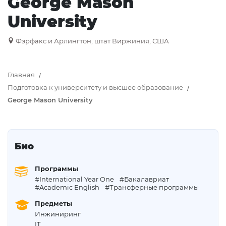
George Mason
University
Фэрфакс и Арлингтон, штат Виржиния, США
Главная
Подготовка к университету и высшее образование
George Mason University
Био
Программы
#International Year One
#Бакалавриат
#Academic English
#Трансферные программы
Предметы
Инжиниринг
IT