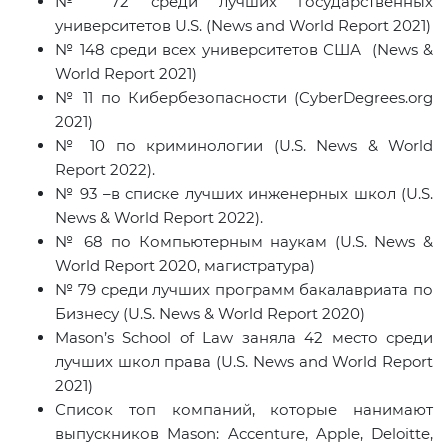
№ 72 среди лучших государственных
университетов
U
.
S
. (
News
and
World
Report
2021)
№ 148 среди всех университетов США (News &
World Report 2021)
№ 11 по Кибербезопасности (CyberDegrees.org
2021)
№ 10
по криминологии
(U.S. News & World
Report 2022).
№ 93 –в списке лучших инженерных школ (
U
.
S
.
News
&
World
Report
2022).
№ 68 по Компьютерным наукам (U.S. News &
World Report 2020, магистратура)
№ 79 среди лучших программ бакалавриата по
Бизнесу (U.S. News & World Report 2020)
Mason’s School of Law
заняла
42
место среди
лучших школ права
(U.S. News and World Report
2021)
Список топ компаний
,
которые нанимают
выпускников
Mason: Accenture, Apple, Deloitte,