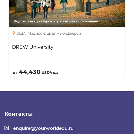
искусств (Liberal Arts College) в Нью-Джерси
в 45 минутах от Нью-Йорка; программа
двойной степени с Columbia University по
Подготовка к университету и высшее образование
инжинирингу; семестры в Нью-Йорке;
США, Мэдисон, штат Нью-Джерси
доступны стипендии до $9,000.
DREW University
Подробнее
44,430
от
USD/год
Контакты
enquire@yourworldedu.ru