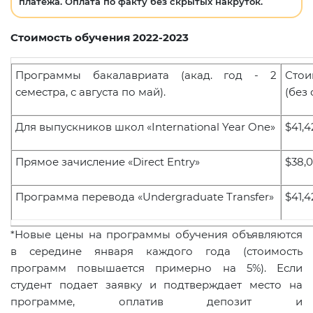
платежа. Оплата по факту без скрытых накруток.
Стоимость обучения 2022-2023
Программы бакалавриата (акад. год - 2
Стои
семестра, с августа по май).
(без
Для выпускников школ
«International Year One»
$4
1
,4
Прямое зачисление «Direct Entry»
$38,
0
Программа перевода
«Undergraduate Transfer»
$4
1
,4
*Новые цены на программы обучения объявляются
в середине января каждого года (стоимость
программ повышается примерно на 5%). Если
студент подает заявку и подтверждает место на
программе, оплатив депозит и