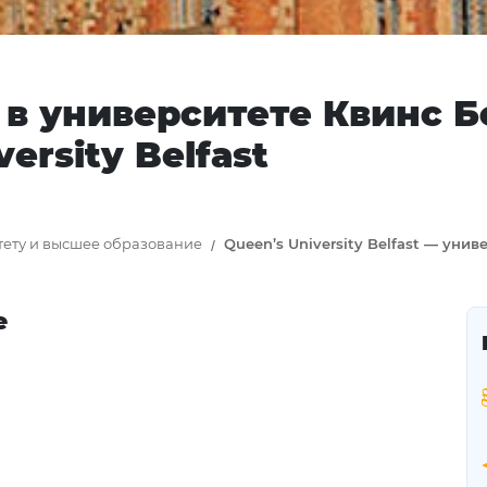
 в университете Квинс 
versity Belfast
тету и высшее образование
Queen’s University Belfast — унив
е