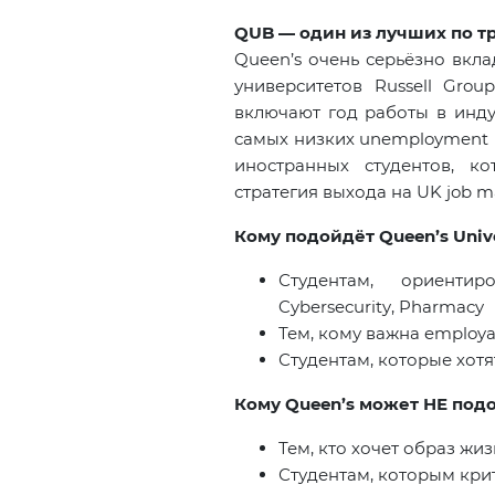
QUB — один из лучших по т
Queen’s
очень серьёзно вкла
университетов
Russell Gro
включают год работы в инду
самых низких
unemployment 
иностранных студентов, к
стратегия выхода на UK job m
Кому подойдёт
Queen’s Unive
Студентам, ориенти
Cybersecurity
,
Pharmacy
Тем
,
кому важна
employab
Студентам, которые хотя
Кому Queen’s может НЕ под
Тем, кто хочет образ жизн
Студентам, которым кри