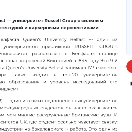
lfast — университет Russell Group с сильным
итектурой и карьерными перспективами
лфаста Queen’s University Belfast –- один из
х университетов престижной RUSSELL GROUP,
ниверситет расположен в Белфасте, столице
снован королевой Викторией в 1845 году. Это 9-й
 Queen’s University Belfast занимает 173-е место в
ира, также входит в топ-20 университетов
тво образования и уровень исследований его
риджем».
QUB) — один из самых недооценённых университетов
я международных студентов он часто оказывается
, чем многие раскрученные британские вузы. И
итетов UK, где студент реально чувствует связку:
индустрии на бакалавриате → работа. Это один из