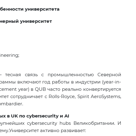
бенности университета
нерный университет
ineering;
— тесная связь с промышленностью Северной
граммы включают год работы в индустрии (
year
-
in
-
acement year) в QUB часто реально конвертируется
ситет сотрудничает с
Rolls-Royce, Spirit AeroSystems,
Bombardier.
 в UK по cybersecurity и AI
рупнейших cybersecurity hubs Великобритании. И
тему
.
Университет активно развивает
: