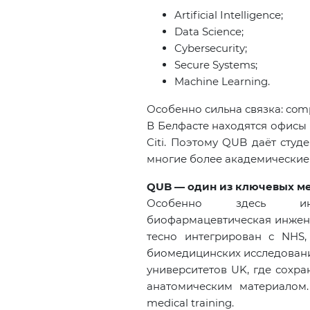
Artificial Intelligence;
Data Science;
Cybersecurity;
Secure Systems;
Machine Learning.
Особенно сильна связка
: com
В Белфасте находятся офисы
Citi.
Поэтому QUB даёт студе
многие более академические
QUB — один из ключевых м
Особенно здесь инт
биофармацевтическая инженер
тесно интегрирован с
NHS
биомедицинских исследовани
университетов UK, где сохра
анатомическим материалом.
medical training.