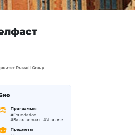
Белфаст
ерситет Russell Group
Био
Программы
#Foundation
#Бакалавриат
#Year one
Предметы