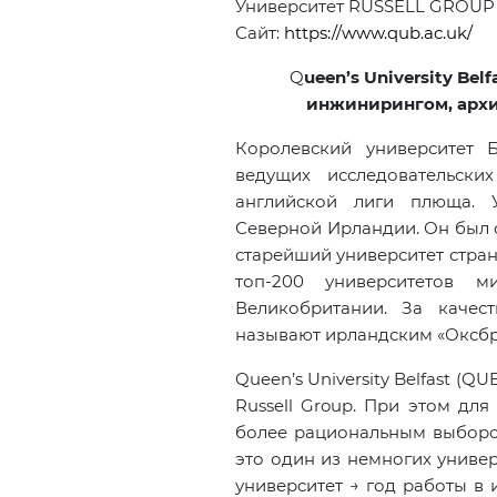
Университет RUSSELL GROUP
Сайт:
https://www.qub.ac.uk/
Q
ueen’s University Be
инжинирингом, арх
Королевский университет Бе
ведущих исследовательски
английской лиги плюща. У
Северной Ирландии. Он был о
старейший университет страны.
топ-200 университетов м
Великобритании. За качес
называют ирландским «Оксб
Queen’s University Belfast (
Russell Group. При этом дл
более рациональным выбором
это один из немногих универс
университет → год работы в 