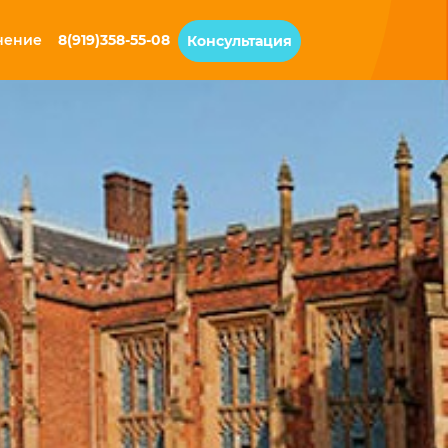
чение
8(919)358-55-08
Консультация