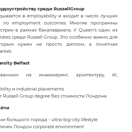
рудоустройству среди
Russell
Group
дывается в
employability
и входит в число лучших
up
по
employment outcomes.
Многие программы
стрии в рамках бакалавриата. У
Queen’s
один из
rates
среди
Russell Group.
Это особенно важно для
оторым нужен не просто диплом, а понятная
arket.
rsity Belfast
рованным на инжиниринг, архитектуру,
AI
,
ility
и
industrial placements
т Russell Group degree без стоимости Лондона
ойти
и большого города - ultra-big-city lifestyle
тичен Лондон corporate environment