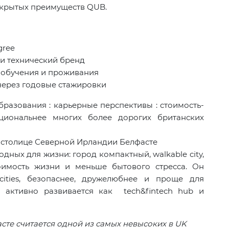
 скрытых преимуществ QUB.
gree
и технический бренд
 обучения и проживания
 через годовые стажировки
разования : карьерные перспективы : стоимость-
циональнее многих более дорогих британских
в столице Северной Ирландии Белфасте
дных для жизни: город компактный, walkable city,
оимость жизни и меньше бытового стресса. Он
ities, безопаснее, дружелюбнее и проще для
 активно развивается как tech&fintech hub и
сте считается одной из самых невысоких в UK