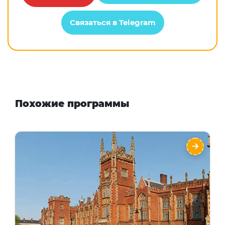
Связаться в Telegram
Похожие программы
Бакалавриат в университете Квинс
Белфаст - Queen’s University Belfast
Направления
Языки
Курсы
Foundation
Бакалавриат