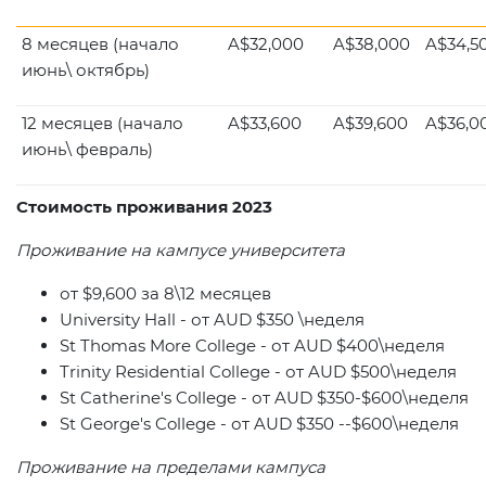
8 месяцев
(начало
A
$32,000
A$38,000
A$34,5
июнь
\ о
ктябрь
)
12 месяцев (начало
A$33,600
A$39,600
A$36,0
июнь\ февраль)
Стоимость проживания 2023
Проживание на кампусе университета
от $9,600 за 8\12 месяце
в
University Hall -
от
AUD $350 \
неделя
St Thomas
More College
-
от
AUD $400\
неделя
Trinity
Residential College
-
от
AUD $500\
неделя
St Catherine's College
-
от
AUD $350-$600\
неделя
St George's
College
-
от
AUD $350 --$600\
неделя
Проживание на пределами кампуса