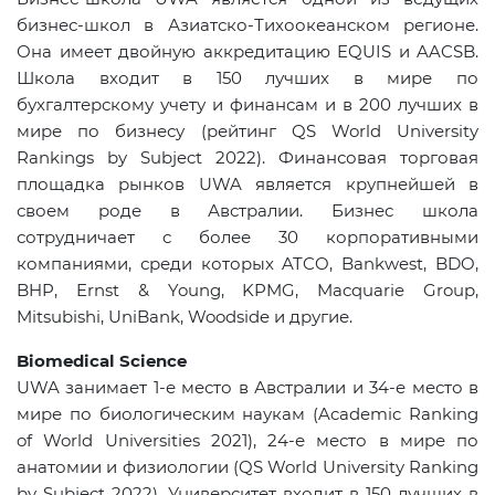
бизнес-школ в Азиатско-Тихоокеанском регионе.
Она имеет двойную аккредитацию
EQUIS
и
AACSB
.
Школа входит в 150 лучших в мире по
бухгалтерскому учету и финансам и в 200 лучших в
мире по бизнесу (рейтинг
QS
World
University
Rankings
by
Subject
2022). Финансовая торговая
площадка рынков
UWA
является крупнейшей в
своем роде в Австралии. Бизнес школа
сотрудничает с более 30 корпоративными
компаниями, среди которых
ATCO
,
Bankwest
,
BDO
,
BHP
,
Ernst
&
Young
,
KPMG
,
Macquarie
Group
,
Mitsubishi
,
UniBank
,
Woodside
и другие.
Biomedical Science
UWA
занимает 1-е место в Австралии и 34-е место в
мире по биологическим наукам (
Academic
Ranking
of
World
Universities
2021), 24-е место в мире по
анатомии и физиологии (
QS
World
University
Ranking
by
Subject
2022). Университет входит в 150 лучших в