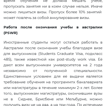
время обучения не должна мешать учёбе,
пропускать занятия ни в коем случае нельзя. Иначе
можно лишиться визы. Пропуск более 10% занятий
может повлечь за собой аннулирование визы.
Работа после окончания учебы в австралии
(PSWR)
Иностранные студенты могут остаться работать в
Австралии после окончания учебы благодаря визе
для выпускников (Students Graduate Visa, подкласс
485), также известной как
post
-
study
work
visa
. Её
дают всем выпускникам университетов на 2 года
независимо от полученной специальности.
Единственным условием для её выдачи является
требование обучения на программпх бакалавриата
или магистратуры в течение минимум 2-х лет. Более
того, выпускникам магистратуры, окончившим вузы
не в Сиднее, Брисбене или Мельбурне, можно
получить визу не на два, а на три года. По истечении