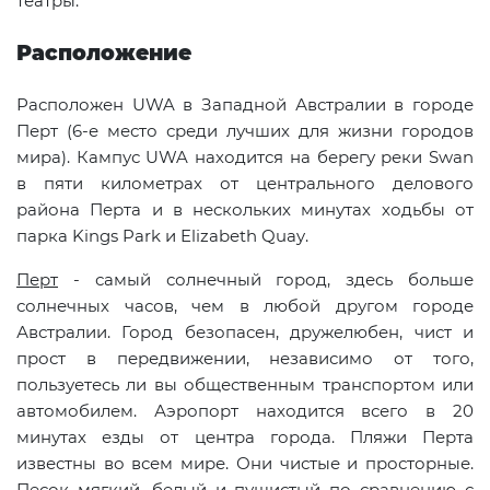
театры.
Расположение
Расположен UWA в Западной Австралии в городе
Перт (6-е место среди лучших для жизни городов
мира). Кампус UWA находится на берегу реки
Swan
в пяти километрах от центрального делового
района Перта и в нескольких минутах ходьбы от
парка
Kings
Park
и
Elizabeth
Quay
.
Перт
- самый солнечный город, здесь больше
солнечных часов, чем в любой другом городе
Австралии. Город безопасен, дружелюбен, чист и
прост в передвижении, независимо от того,
пользуетесь ли вы общественным транспортом или
автомобилем. Аэропорт находится всего в 20
минутах езды от центра города. Пляжи Перта
известны во всем мире. Они чистые и просторные.
Песок мягкий, белый и пушистый по сравнению с