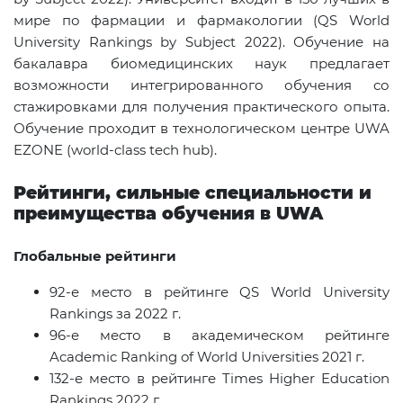
мире по фармации и фармакологии (
QS
World
University
Rankings
by
Subject
2022). Обучение на
бакалавра биомедицинских наук предлагает
возможности интегрированного обучения со
стажировками для получения практического опыта.
Обучение проходит в технологическом центре UWA
EZONE (
world
-
class
tech
hub
).
Р
ейтинги, сильные специальности и
преимущества обучения в
UWA
Глобальные рейтинги
92-
е место в рейтинге
QS World University
Rankings
за
2022
г
.
96-
е место в академическом рейтинге
Academic Ranking of World Universities 2021
г
.
132-
е место в рейтинге
Times Higher Education
Rankings 2022
г
.