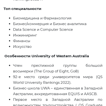
Топ специальности
Биомедицина и Фармакология
Бизнес/коммерция и Бизнес аналитика
Data Science
и
Computer Science
Инжиниринг
Финансы
Искусство
Особенности
University of Western Australia
Член престижной группы большой
восьмерки (The Group of Eight,
Go
8)
92-е место среди университетов мира (
QS
World
University
Rankings
2022).
Бизнес-школа
UWA
– единственная в Западной
Австралии, аккредитованная
EQUIS
и
AASCB
.
Первое место в Западной Австралии по
возможностям трудоустройства (
QS Graduate