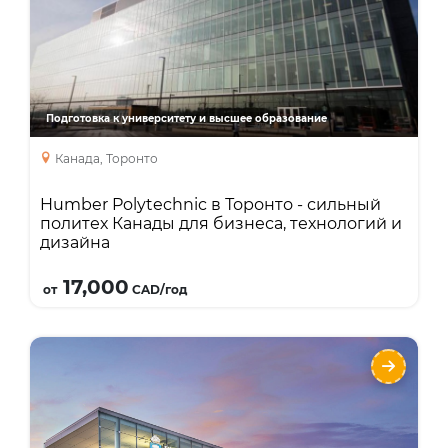
Направления
Языки
Курсы
Описание
Humber College Institute of Technology and
Advanced Learning - ведущий
политехнический колледж в Торонто,
Подготовка к университету и высшее образование
Онтарио. Один из самых крупных
Канада, Торонто
государственных колледжей Канады.
Известен высоким качеством
Humber Polytechnic в Торонто - сильный
профессиональных программ высшего и
политех Канады для бизнеса, технологий и
средне специального образования.
дизайна
Подробнее
17,000
от
CAD/год
Бакалавриат в Австралии Flinders
University
Направления
Языки
Курсы