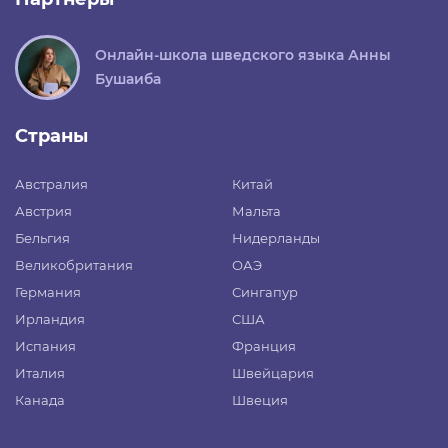
Онлайн-школа шведского языка Анны
Бушаиба
Страны
Австралия
Китай
Австрия
Мальта
Бельгия
Нидерланды
Великобритания
ОАЭ
Германия
Сингапур
Ирландия
США
Испания
Франция
Италия
Швейцария
Канада
Швеция