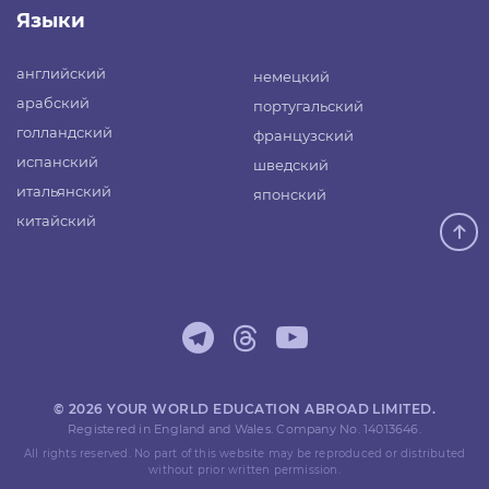
Языки
английский
немецкий
арабский
португальский
голландский
французский
испанский
шведский
итальянский
японский
китайский
© 2026 YOUR WORLD EDUCATION ABROAD LIMITED.
Registered in England and Wales. Company No. 14013646.
All rights reserved. No part of this website may be reproduced or distributed
without prior written permission.