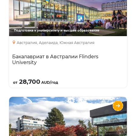
Foundation
Бакалавриат
Бакалавриат
Подготовка к университету и высшее образование
Diploma\advanced diploma
Австралия, Аделаида, Южная Австралия
Бакалавриат в Австралии Flinders
University
Подробнее
28,700
от
AUD/год
Бакалавриат Лангара колледж Ванкувер
Langara College
Направления
Языки
Курсы
Описание