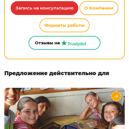
Запись на консультацию
О Компании
Форматы работы
Отзывы на
Предложение действительно для
MWS Toronto English Camps
Языки
Курсы
Описание
MWS - это три независимых лагеря для разных
возрастных групп: 7-10, 11-13 и 14-17. Насыщенная