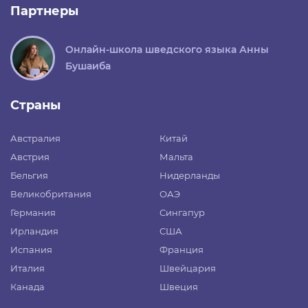
Партнеры
Онлайн-школа шведского языка Анны
Бушаиба
Страны
Австралия
Китай
Австрия
Мальта
Бельгия
Нидерланды
Великобритания
ОАЭ
Германия
Сингапур
Ирландия
США
Испания
Франция
Италия
Швейцария
Канада
Швеция