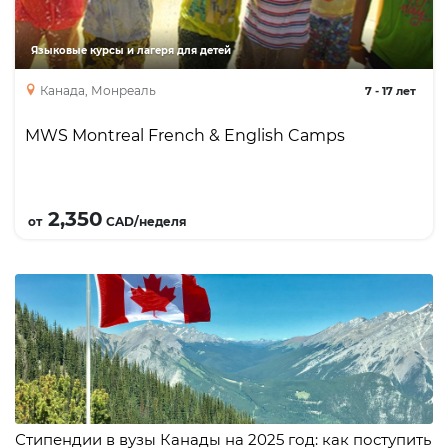
обучения, мероприятий и экскурсий
ориентирована на конкретную возрастную
Языковые курсы и лагеря для детей
группу. Можно выбрать занятия английским
Канада, Монреаль
7
-
17 лет
или французским языком, или скомбинировать
программы.
MWS Montreal French & English Camps
Подробнее
2,350
от
CAD/неделя
Стипендии в вузы Канады на 2025 год: как поступить