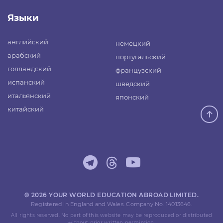
Языки
английский
немецкий
арабский
португальский
голландский
французский
испанский
шведский
итальянский
японский
китайский
© 2026 YOUR WORLD EDUCATION ABROAD LIMITED.
Registered in England and Wales. Company No. 14013646.
All rights reserved. No part of this website may be reproduced or distributed
without prior written permission.