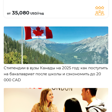
карьеру и высокую зарплату; доступны
Подробнее
стипендии £6,000 -20,000
35,080
от
USD/год
Стипендии в вузы Канады на 2025 год: как поступить
на бакалавриат после школы и сэкономить до 20
000 CAD