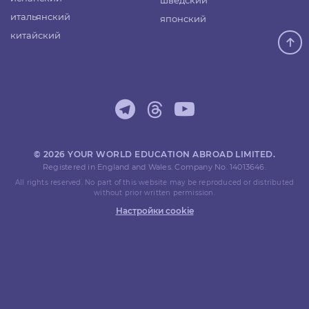
шведский
итальянский
японский
китайский
© 2026 YOUR WORLD EDUCATION ABROAD LIMITED.
Registered in England and Wales. Company No. 14013646.
All rights reserved. No part of this website may be reproduced or distributed
without prior written permission.
Настройки cookie