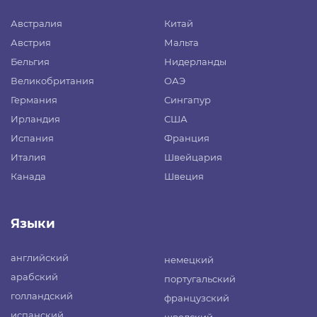
Австралия
Китай
Австрия
Мальта
Бельгия
Нидерланды
Великобритания
ОАЭ
Германия
Сингапур
Ирландия
США
Испания
Франция
Италия
Швейцария
Канада
Швеция
Языки
английский
немецкий
арабский
португальский
голландский
французский
испанский